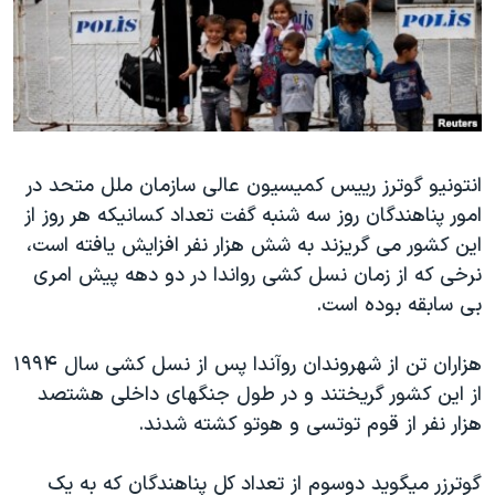
دنبال کنید
مستندها
فرهنگ و زندگی
حقوق شهروندی
انتخابات ریاست جمهوری آمریکا ۲۰۲۴
اقتصادی
حمله جمهوری اسلامی به اسرائیل
رمز مهسا
علم و فناوری
زبانهای مختلف
اسرائیل در جنگ
ورزش زنان در ایران
انتونیو گوترز رییس کمیسیون عالی سازمان ملل متحد در
امور پناهندگان روز سه شنبه گفت تعداد کسانیکه هر روز از
گالری عکس
اعتراضات زن، زندگی، آزادی
این کشور می گریزند به شش هزار نفر افزایش یافته است،
آرشیو پخش زنده
مجموعه مستندهای دادخواهی
نرخی که از زمان نسل کشی رواندا در دو دهه پیش امری
تریبونال مردمی آبان ۹۸
بی سابقه بوده است.
دادگاه حمید نوری
هزاران تن از شهروندان روآندا پس از نسل کشی سال ۱۹۹۴
چهل سال گروگان‌گیری
از این کشور گریختند و در طول جنگهای داخلی هشتصد
قانون شفافیت دارائی کادر رهبری ایران
هزار نفر از قوم توتسی و هوتو کشته شدند.
اعتراضات مردمی آبان ۹۸
گوترزر میگوید دوسوم از تعداد کل پناهندگان که به یک