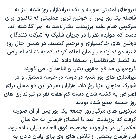
اسرائیل در جنگ
نيروهای امنيتی سوريه و تک تيراندازان روز شنبه نيز به
نرگس محمدی برنده جایزه نوبل صلح
فاصله يک روز پس از خونين ترين عملياتی که تاکنون برای
همایش محافظه‌کاران آمریکا «سی‌پک»
سرکوبی قيام عليه پرزيدنت بشارالاسد به اجرا گذاشته اند،
دست کم دوازده نفر را در جريان شليک به شرکت کنندگان
صفحه‌های ویژه
درآئين های خاکسپاری و ترحيم کشتند. در همين حال روز
سفر پرزیدنت ترامپ به چین
شنبه دو نماينده پارلمان اعلام کردند که به نشانه اعتراض
به کشتار غيرنظاميان استعفا داده اند.
گروههای مدافع حقوق بشر، و شاهدان، می گويند
تيراندازی های روز شنبه در دومه در حومه دمشق، و در
شهرک جنوبی عزرا رخ داد. هزاران نفر در اين دو محل برای
اعتراض به کشته شدن دست کم هفت نفر در تيراندازی های
روز جمعه جمع شده بودند.
سرکوبی های مرگبار روز جمعه يک روز پس از آن صورت
گرفت که پرزيدنت اسد با امضای فرمانی به ۵۰ سال
حکمرانی در چارچوب وضعيت فوق العاده پايان داده بود.
اين فرمان بخشی از تلاش های وی برای پايان دادن به