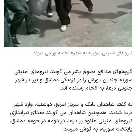
دنبال کنید
مستندها
فرهنگ و زندگی
حقوق شهروندی
انتخابات ریاست جمهوری آمریکا ۲۰۲۴
اقتصادی
حمله جمهوری اسلامی به اسرائیل
رمز مهسا
علم و فناوری
زبانهای مختلف
اسرائیل در جنگ
ورزش زنان در ایران
نيروهای امنيتی سوريه به شهرها حمله ور می شوند
گالری عکس
اعتراضات زن، زندگی، آزادی
گروههای مدافع حقوق بشر می گويند نيروهای امنيتی
آرشیو پخش زنده
مجموعه مستندهای دادخواهی
سوريه چندين يورش را در نزديکی دمشق و نيز در شهر
تریبونال مردمی آبان ۹۸
جنوبی درعا، به انجام رسانده اند.
دادگاه حمید نوری
به گفته شاهدان تانک و سرباز امروز، دوشنبه، وارد شهر
چهل سال گروگان‌گیری
درعا شدند. همچنين شاهدان می گويند صدای تيراندازی
قانون شفافیت دارائی کادر رهبری ایران
نيروهای امنيتی علاوه بر درعا، در دومه در حومه دمشق،
اعتراضات مردمی آبان ۹۸
پايتخت سوريه، به گوش ميرسد.