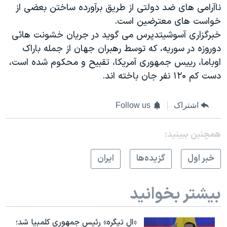
ناآرامی های ضد دولتی از طريق برآورده ساختن بعضی از
خواست های معترضين است.
خبرگزاری آسوشيتدپرس می گويد در جريان خشونت هائی
دوروزه در سوريه، که توسط رهبران جهان از جمله باراک
اوباما، رييس جمهوری آمريکا، تقبيح و محکوم شده است،
دست کم ۱۲۰ نفر جان باخته اند.
اشتراک
Follow us
همچنبن ببینید:
خبر اول
گزيده‌ها
ايران
بیشتر بخوانید
«ال تیگره» رئیس جمهوری کلمبیا شد؛