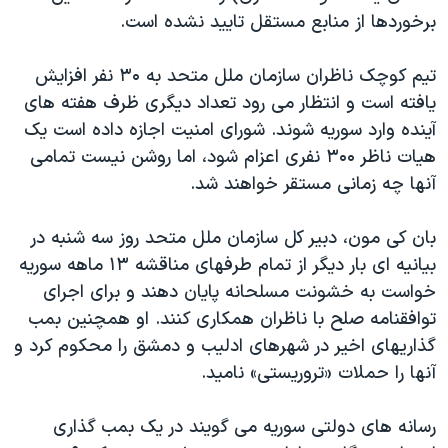
اسرائیل در جنگ
برخوردها از منابع مستقل تایید نشده است.
نرگس محمدی برنده جایزه نوبل صلح
تیم کوچک ناظران سازمان ملل متحد به ۳۰ نفر افزایش
همایش محافظه‌کاران آمریکا «سی‌پک»
یافته است و انتظار می رود تعداد دیگری ظرف هفته های
صفحه‌های ویژه
آینده وارد سوریه شوند. شورای امنیت اجازه داده است یک
سفر پرزیدنت ترامپ به چین
هیات ناظر ۳۰۰ نفری اعزام شود، اما روشن نیست تمامی
آنها چه زمانی مستقر خواهند شد.
بان کی مون، دبیر کل سازمان ملل متحد روز سه شنبه در
بیانیه ای بار دیگر از تمام طرفهای مناقشه ۱۳ ماهه سوریه
خواست به خشونت مسلحانه پایان دهند و برای اجرای
توافقنامه صلح با ناظران همکاری کنند. او همچنین بمب
گذاریهای اخیر در شهرهای ادلیب و دمشق را محکوم کرد و
آنها را حملات «تروریستی» نامید.
رسانه های دولتی سوریه می گویند در یک بمب گذاری