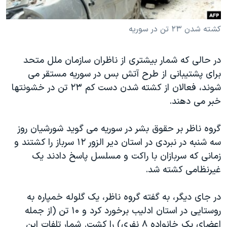
دنبال کنید
مستندها
فرهنگ و زندگی
کشته شدن ۲۳ تن در سوریه
حقوق شهروندی
انتخابات ریاست جمهوری آمریکا ۲۰۲۴
اقتصادی
حمله جمهوری اسلامی به اسرائیل
در حالی که شمار بیشتری از ناظران سازمان ملل متحد
رمز مهسا
علم و فناوری
برای پشتیبانی از طرح آتش بس در سوریه مستقر می
زبانهای مختلف
اسرائیل در جنگ
ورزش زنان در ایران
شوند، فعالان از کشته شدن دست کم ۲۳ تن در خشونتها
خبر می دهند.
گالری عکس
اعتراضات زن، زندگی، آزادی
آرشیو پخش زنده
مجموعه مستندهای دادخواهی
گروه ناظر بر حقوق بشر در سوریه می گوید شورشیان روز
تریبونال مردمی آبان ۹۸
سه شنبه در نبردی در استان دیر الزور ۱۲ سرباز را کشتند و
زمانی که سربازان با راکت و مسلسل پاسخ دادند یک
دادگاه حمید نوری
غیرنظامی کشته شد.
چهل سال گروگان‌گیری
قانون شفافیت دارائی کادر رهبری ایران
در جای دیگر، به گفته گروه ناظر، یک گلوله خمپاره به
روستایی در استان ادلیب برخورد کرد و ۱۰ تن (از جمله
اعتراضات مردمی آبان ۹۸
اعضای یک خانواده ۸ نفری) را کشت. شمار تلفات این