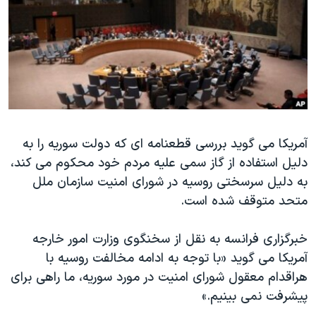
دنبال کنید
مستندها
فرهنگ و زندگی
حقوق شهروندی
انتخابات ریاست جمهوری آمریکا ۲۰۲۴
اقتصادی
حمله جمهوری اسلامی به اسرائیل
رمز مهسا
علم و فناوری
زبانهای مختلف
اسرائیل در جنگ
ورزش زنان در ایران
گالری عکس
اعتراضات زن، زندگی، آزادی
آمریکا می گوید بررسی قطعنامه ای که دولت سوریه را به
دلیل استفاده از گاز سمی علیه مردم خود محکوم می کند،
آرشیو پخش زنده
مجموعه مستندهای دادخواهی
به دلیل سرسختی روسیه در شورای امنیت سازمان ملل
تریبونال مردمی آبان ۹۸
متحد متوقف شده است.
دادگاه حمید نوری
خبرگزاری فرانسه به نقل از سخنگوی وزارت امور خارجه
چهل سال گروگان‌گیری
آمریکا می گوید «با توجه به ادامه مخالفت روسیه با
قانون شفافیت دارائی کادر رهبری ایران
هراقدام معقول شورای امنیت در مورد سوریه، ما راهی برای
اعتراضات مردمی آبان ۹۸
پیشرفت نمی بینیم.»