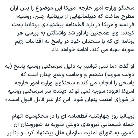
اسرائیل در جنگ
سخنگو وزارت امور خارجه امریکا این موضوع را پس ازآن
نرگس محمدی برنده جایزه نوبل صلح
مطرح ساخت که دیپلماتهایی از بریتانیا، چین، روسیه،
همایش محافظه‌کاران آمریکا «سی‌پک»
فرانسه وآمریکا در باره قطعنامه پیشنهادی بریتانیا بحث
کردند. وی همچنین یادآور شد واشنگتن به بررسی هر
صفحه‌های ویژه
برنامه ای که با متحدان خود در پاسخ به اقدامات رژیم
سفر پرزیدنت ترامپ به چین
سوریه تهیه می کند، ادامه خواهد داد.
او گفت «ما نمی توانیم به دلیل سرسختی روسیه پاسخ (به
دولت سوریه) ندهیم و وخامت وضع چنان است که
پاسخی را ایجاب می کند.» سخنگوی وزارت امور خارجه
امریکا افزود: سوریه نمی تواند «پشت سر سرسختی روسیه
در شورای امنیت پنهان شود. این کار غیر قابل قبول است.»
بریتانیا روز چهارشنبه قطعنامه ای را در محکومیت اتهام
حمله شیمیایی نیروهای دولتی سوریه به شهروندان آن
کشور، به شورای امنیت سازمان ملل پیشنهاد کرد. و بنا بر