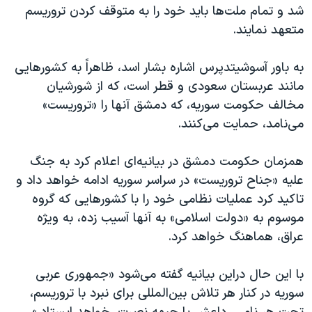
اسرائیل در جنگ
شد و تمام ملت‌ها باید خود را به متوقف کردن تروریسم
متعهد نمایند.
نرگس محمدی برنده جایزه نوبل صلح
همایش محافظه‌کاران آمریکا «سی‌پک»
به باور آسوشیتدپرس اشاره بشار اسد، ظاهراً به کشورهایی
صفحه‌های ویژه
مانند عربستان سعودی و قطر است، که از شورشیان
مخالف حکومت سوریه، که دمشق آنها را «تروریست»
سفر پرزیدنت ترامپ به چین
می‌نامد، حمایت می‌کنند.
همزمان حکومت دمشق در بیانیه‌ای اعلام کرد به جنگ
علیه «جناح تروریست» در سراسر سوریه ادامه خواهد داد و
تاکید کرد عملیات نظامی خود را با کشورهایی که گروه
موسوم به «دولت اسلامی» به آنها آسیب زده، به ویژه
عراق، هماهنگ خواهد کرد.
با این حال دراین بیانیه گفته می‌شود «جمهوری عربی
سوریه در کنار هر تلاش بین‌المللی برای نبرد با تروریسم،