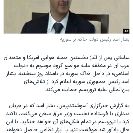
دنبال کنید
مستندها
فرهنگ و زندگی
حقوق شهروندی
انتخابات ریاست جمهوری آمریکا ۲۰۲۴
اقتصادی
حمله جمهوری اسلامی به اسرائیل
رمز مهسا
علم و فناوری
بشار اسد رئیس دولت حاکم بر سوریه
زبانهای مختلف
اسرائیل در جنگ
ورزش زنان در ایران
ساعاتی پس از آغاز نخستین حمله هوایی آمریکا و متحدان
گالری عکس
اعتراضات زن، زندگی، آزادی
عرب آن در منطقه علیه مواضع گروه موسوم به «دولت
آرشیو پخش زنده
مجموعه مستندهای دادخواهی
اسلامی» در داخل خاک سوریه در بامداد روز سه‌شنبه، بشار
اسد رئیس جمهوری سوریه اعلام کرد از تلاش‌های
تریبونال مردمی آبان ۹۸
بین‌المللی علیه تروریسم حمایت می‌کند.
دادگاه حمید نوری
چهل سال گروگان‌گیری
به گزارش خبرگزاری آسوشیتدپرس، بشار اسد که در جریان
دیداری با فرستاده نخست وزیر عراق سخن می‌گفت، تاکید
قانون شفافیت دارائی کادر رهبری ایران
کرد با تروریسم در تمام شکل‌های آن خواهد جنگید. با این
اعتراضات مردمی آبان ۹۸
حال یادآور شد موفقیت تنها با ابزار نظامی حاصل نخواهد