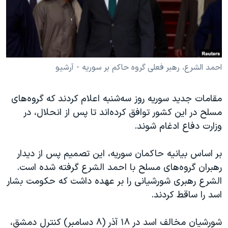
دنبال کنید
مستندها
فرهنگ و زندگی
حقوق شهروندی
انتخابات ریاست جمهوری آمریکا ۲۰۲۴
اقتصادی
حمله جمهوری اسلامی به اسرائیل
رمز مهسا
علم و فناوری
احمد الشرع، رهبر فعلی گروه حاکم بر سوریه - آرشیو
زبانهای مختلف
اسرائیل در جنگ
ورزش زنان در ایران
مقامات جدید سوریه روز سه‌شنبه اعلام کردند که گروه‌های
گالری عکس
اعتراضات زن، زندگی، آزادی
مسلح در این کشور توافق کرده‌اند تا پس از انحلال، در
آرشیو پخش زنده
مجموعه مستندهای دادخواهی
وزارت دفاع ادغام شوند.
تریبونال مردمی آبان ۹۸
بر اساس بیانیه حاکمان سوریه، این تصمیم پس از دیدار
دادگاه حمید نوری
رهبران گروه‌های مسلح با احمد الشرع گرفته شده است.
چهل سال گروگان‌گیری
الشرع رهبری شورشیانی را بر عهده داشت که حکومت بشار
اسد را ساقط کردند.
قانون شفافیت دارائی کادر رهبری ایران
اعتراضات مردمی آبان ۹۸
شورشیان مخالف اسد در ۱۸ آذر (۸ دسامبر) کنترل دمشق،