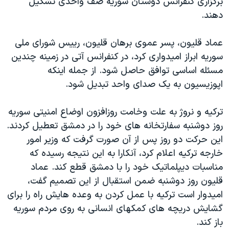
برگزاری کنفرانس دوستان سوريه صف واحدی تشکيل
دهند.
عماد قليون، پسر عموی برهان قليون، رييس شورای ملی
سوريه ابراز اميدواری کرد، در کنفرانس آتی در زمينه چندين
مسئله اساسی توافق حاصل شود. از جمله اينکه
اپوزيسيون به يک صدای واحد تبديل شود.
ترکيه و نروژ به علت وخامت روزافزون اوضاع امنيتی سوريه
روز دوشنبه سفارتخانه های خود را در دمشق تعطيل کردند.
اين حرکت دو روز پس از آن صورت گرفت که وزير امور
خارجه ترکيه اعلام کرد، آنکارا به اين نتيجه رسيده که
مناسبات ديپلماتيک خود را با دمشق قطع کند. عماد
قليون روز دوشنبه ضمن استقبال از اين تصميم گفت،
اميدوار است ترکيه با عمل کردن به وعده هايش راه را برای
گشايش دريچه های کمکهای انسانی به روی مردم سوريه
باز کند.