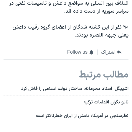
اسرائیل در جنگ
ائتلاف بين المللی به مواضع داعش و تاسيسات نفتی در
سراسر سوريه از دست داده اند.
نرگس محمدی برنده جایزه نوبل صلح
همایش محافظه‌کاران آمریکا «سی‌پک»
۹۰ نفر از اين کشته شدگان از اعضای گروه رقيب داعش
صفحه‌های ویژه
يعنی جبهه النصره بودند.
سفر پرزیدنت ترامپ به چین
اشتراک
Follow us
مطالب مرتبط
اشپیگل: اسناد محرمانه، ساختار دولت اسلامی را فاش کرد
ناتو نگران اقدامات ترکیه
نظرسنجی در آمریکا: داعش از ایران خطرناکتر است