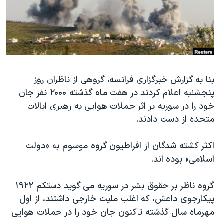
دنبال کنید
مستندها
فرهنگ و زندگی
حقوق شهروندی
انتخابات ریاست جمهوری آمریکا ۲۰۲۴
اقتصادی
حمله جمهوری اسلامی به اسرائیل
رمز مهسا
علم و فناوری
زبانهای مختلف
بنا به گزارش خبرگزاری فرانسه، گروهی از ناظران روز
اسرائیل در جنگ
ورزش زنان در ایران
پنجشنبه اعلام کردند در هفت ماه گذشته ۲۰۰۰ نفر جان
گالری عکس
اعتراضات زن، زندگی، آزادی
خود را در سوريه بر اثر حملات هوايی به رهبری ايالات
آرشیو پخش زنده
مجموعه مستندهای دادخواهی
متحده از دست دادند.
تریبونال مردمی آبان ۹۸
اکثر کشته شدگان از افراطيون گروه موسوم به «دولت
دادگاه حمید نوری
اسلامی» بوده اند.
چهل سال گروگان‌گیری
گروه ناظر بر حقوق بشر در سوريه می گويد دستکم ۱۹۲۲
قانون شفافیت دارائی کادر رهبری ایران
پیکارجوی داعش، که اغلب مليت خارجی داشتند، از اول
اعتراضات مردمی آبان ۹۸
مهرماه سال گذشته تاکنون جان خود را در حملات هوايی