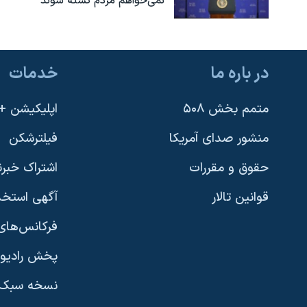
نمی‌خواهم مردم کشته شوند
در باره ما
خدمات
متمم بخش ۵۰۸
اپلیکیشن +VOA
منشور صدای آمریکا
فیلترشکن
حقوق و مقررات
اشتراک خبرن
قوانین تالار
آگهی استخد
فرکانس‌های 
پخش رادیو
یادگیری زبان انگلیسی
نسخه سبک 