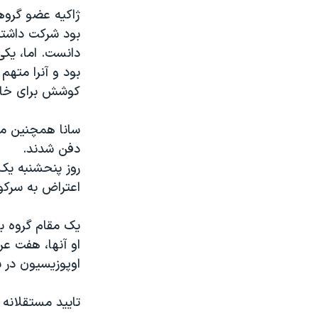
بود شرکت داشتن
دانست. اما، یک
بود و آنرا متهم 
کوشش برای خام
دفن شدند.
روز پنحشنبه یک
اعتراض به سرکوب مرگبار قیام ۱۰ ماهه
او آنها، هفت عر
اوپوزیسیون در شهر دیر
تایید مستقلانه