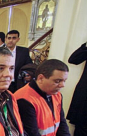
مستندها
فرهنگ و زندگی
حقوق شهروندی
انتخابات ریاست جمهوری آمریکا ۲۰۲۴
اقتصادی
حمله جمهوری اسلامی به اسرائیل
رمز مهسا
علم و فناوری
اسرائیل در جنگ
ورزش زنان در ایران
گالری عکس
اعتراضات زن، زندگی، آزادی
آرشیو پخش زنده
مجموعه مستندهای دادخواهی
تریبونال مردمی آبان ۹۸
دادگاه حمید نوری
چهل سال گروگان‌گیری
قانون شفافیت دارائی کادر رهبری ایران
اعتراضات مردمی آبان ۹۸
اسرائیل در جنگ