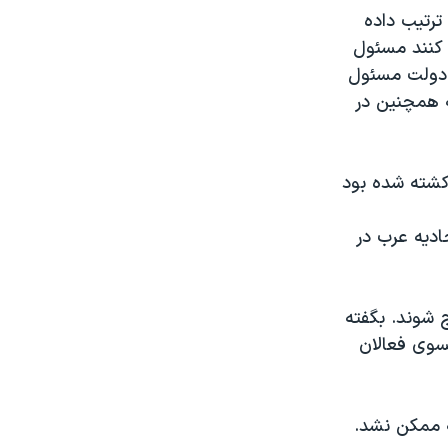
 حمص ترتیب داده
 کنند مسئول
د دولت مسئول
که همچنین در
وریست ها کشته شده بود
ادیه عرب در
بزودی از کشور خارج شوند. بگفته
بسوی فعالان
ه ممکن نشد.