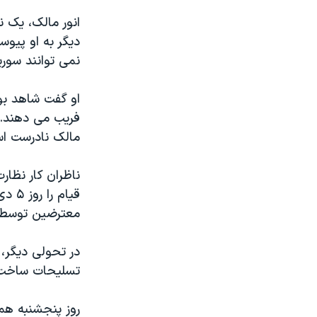
انور مالک، یک ن
نمی توانند سوریه
او گفت شاهد بو
فریب می دهند.ام
مالک نادرست ا
ناظران کار نظار
قیام
معترضین توسط ن
در تحولی دیگر،
تسلیحات ساخت ر