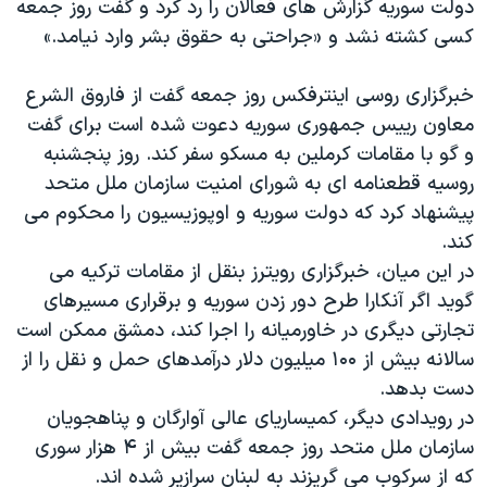
دولت سوریه گزارش های فعالان را رد کرد و گفت روز جمعه
اسرائیل در جنگ
کسی کشته نشد و «جراحتی به حقوق بشر وارد نیامد.»
نرگس محمدی برنده جایزه نوبل صلح
همایش محافظه‌کاران آمریکا «سی‌پک»
خبرگزاری روسی اینترفکس روز جمعه گفت از فاروق الشرع
معاون رییس جمهوری سوریه دعوت شده است برای گفت
صفحه‌های ویژه
و گو با مقامات کرملین به مسکو سفر کند. روز پنجشنبه
سفر پرزیدنت ترامپ به چین
روسیه قطعنامه ای به شورای امنیت سازمان ملل متحد
پیشنهاد کرد که دولت سوریه و اوپوزیسیون را محکوم می
کند.
در این میان، خبرگزاری رویترز بنقل از مقامات ترکیه می
گوید اگر آنکارا طرح دور زدن سوریه و برقراری مسیرهای
تجارتی دیگری در خاورمیانه را اجرا کند، دمشق ممکن است
سالانه بیش از ۱۰۰ میلیون دلار درآمدهای حمل و نقل را از
دست بدهد.
در رویدادی دیگر، کمیساریای عالی آوارگان و پناهجویان
سازمان ملل متحد روز جمعه گفت بیش از ۴ هزار سوری
که از سرکوب می گریزند به لبنان سرازیر شده اند.