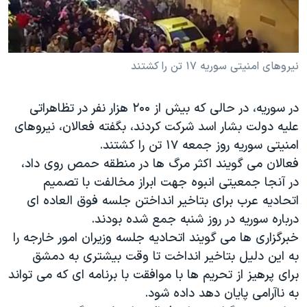
دنبال کنید
مستندها
فرهنگ و زندگی
حقوق شهروندی
انتخابات ریاست جمهوری آمریکا ۲۰۲۴
اقتصادی
حمله جمهوری اسلامی به اسرائیل
نیروهای امنیتی سوریه ۱۷ تن را کشتند
رمز مهسا
علم و فناوری
زبانهای مختلف
در سوریه، در حالی که بیش از ۲۰۰ هزار نفر در تظاهراتی
اسرائیل در جنگ
ورزش زنان در ایران
علیه دولت بشار اسد شرکت کردند، بگفته فعالان، نیروهای
گالری عکس
اعتراضات زن، زندگی، آزادی
امنیتی سوریه روز جمعه ۱۷ تن را کشتند.
فعالان می گویند اکثر مرگ ها در منطقه حمص روی داد،
آرشیو پخش زنده
مجموعه مستندهای دادخواهی
در آنجا جمعیتی انبوه جهت ابراز مخالفت با تصمیم
تریبونال مردمی آبان ۹۸
اتحادیه عرب برای بتاخیر انداختن جلسه فوق العاده ای
دادگاه حمید نوری
درباره سوریه در روز شنبه جمع شده بودند.
خبرگزاری ها می گویند اتحادیه جلسه وزیران امور خارجه را
چهل سال گروگان‌گیری
به این دلیل بتاخیر انداخت تا وقت بیشتری به دمشق
قانون شفافیت دارائی کادر رهبری ایران
برای پرهیز از تحریم ها با موافقت با برنامه ای که می تواند
اعتراضات مردمی آبان ۹۸
به ناآرامی پایان دهد داده شود.