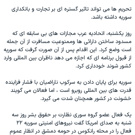
اسرائیل در جنگ
تحریم ها می تواند تاثیر گستره ای بر تجارت و بانکداری
نرگس محمدی برنده جایزه نوبل صلح
سوریه داشته باشد.
همایش محافظه‌کاران آمریکا «سی‌پک»
روز یکشنبه، اتحادیه عرب مجازات های بی سابقه ای که
صفحه‌های ویژه
مسدود ساختن دارائی ها وممنوعیت مسافرت از آن جمله
سفر پرزیدنت ترامپ به چین
است وضع کرد. این اقدام پس از آن صورت گرفت که سوریه
از قبول برنامه ای که اجازه می دهد ناظران بین المللی وارد
کشور شوند خودداری کرد.
سوریه برای پایان دادن به سرکوب ناراضیان با فشار فزاینده
قدرت های بین المللی روبرو است ، اما فعالان می گویند
خشونت در کشور همچنان شدت می گیرد.
یک فعال عضو گروه سوری نظارت بر حقوق بشر روز سه
شنبه به صدای امریکا گفت نیروهای امنیتی سوریه ٢٢
فعال را در محله رانکوس در حومه دمشق در انظار عموم