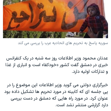
دنبال کنید
مستندها
فرهنگ و زندگی
حقوق شهروندی
انتخابات ریاست جمهوری آمریکا ۲۰۲۴
اقتصادی
حمله جمهوری اسلامی به اسرائیل
رمز مهسا
علم و فناوری
زبانهای مختلف
اسرائیل در جنگ
ورزش زنان در ایران
سوریه پاسخ به تحریم های اتحادیه عرب را بررسی می کند
گالری عکس
اعتراضات زن، زندگی، آزادی
عدنان محمود وزیر اطلاعات روز سه شنبه در یک کنفرانس
آرشیو پخش زنده
مجموعه مستندهای دادخواهی
خبری در دمشق گفت کشور «خودکفا» است و انباری از غذا
تریبونال مردمی آبان ۹۸
و تدارکات اولیه دارد.
دادگاه حمید نوری
خبرگزاری دولتی می گوید وزیر اطلاعات این موضوع را در
چهل سال گروگان‌گیری
پی جلسه ای که کابینه در مورد تحریم ها تشکیل داده بود
قانون شفافیت دارائی کادر رهبری ایران
عنوان کرد. در مورد راه هایی که دمشق در دست بررسی
اعتراضات مردمی آبان ۹۸
دارد گزارشی منتشر نشد است.