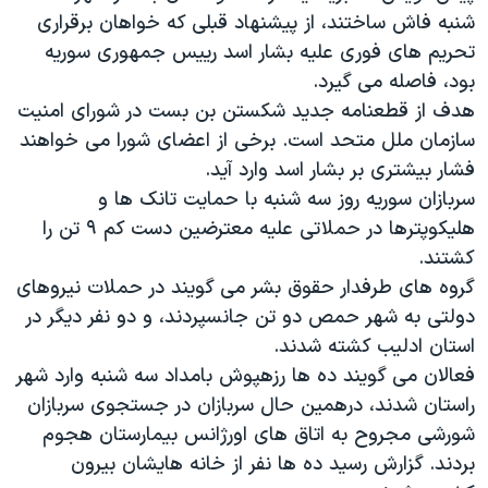
اسرائیل در جنگ
شنبه فاش ساختند، از پیشنهاد قبلی که خواهان برقراری
نرگس محمدی برنده جایزه نوبل صلح
تحریم های فوری علیه بشار اسد رییس جمهوری سوریه
بود، فاصله می گیرد.
همایش محافظه‌کاران آمریکا «سی‌پک»
هدف از قطعنامه جدید شکستن بن بست در شورای امنیت
صفحه‌های ویژه
سازمان ملل متحد است. برخی از اعضای شورا می خواهند
سفر پرزیدنت ترامپ به چین
فشار بیشتری بر بشار اسد وارد آید.
سربازان سوریه روز سه شنبه با حمایت تانک ها و
هلیکوپترها در حملاتی علیه معترضین دست کم ۹ تن را
کشتند.
گروه های طرفدار حقوق بشر می گویند در حملات نیروهای
دولتی به شهر حمص دو تن جانسپردند، و دو نفر دیگر در
استان ادلیب کشته شدند.
فعالان می گویند ده ها رزهپوش بامداد سه شنبه وارد شهر
راستان شدند، درهمین حال سربازان در جستجوی سربازان
شورشی مجروح به اتاق های اورژانس بیمارستان هجوم
بردند. گزارش رسید ده ها نفر از خانه هایشان بیرون