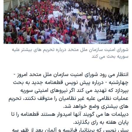
دنبال کنید
مستندها
فرهنگ و زندگی
حقوق شهروندی
انتخابات ریاست جمهوری آمریکا ۲۰۲۴
اقتصادی
حمله جمهوری اسلامی به اسرائیل
رمز مهسا
علم و فناوری
زبانهای مختلف
اسرائیل در جنگ
ورزش زنان در ایران
شورای امنیت سازمان ملل متحد درباره تحریم های بیشتر علیه
سوریه بحث می کند
گالری عکس
اعتراضات زن، زندگی، آزادی
آرشیو پخش زنده
مجموعه مستندهای دادخواهی
انتظار می رود شورای امنیت سازمان ملل متحد امروز -
تریبونال مردمی آبان ۹۸
چهارشنبه - درباره پیش نویس قطعنامه جدید به بحث
بپردازد که تهدید می کند اگر نیروهای امنیتی سوریه
دادگاه حمید نوری
عملیات نظامی علیه غیر نظامیان را متوقف نکنند، تحریم
چهل سال گروگان‌گیری
های بیشتری وضع خواهد شد.
قانون شفافیت دارائی کادر رهبری ایران
دیپلمات ها می گویند آنها امیدوار هستند قطعنامه را تا
پایان هفته به رای بگذارند.
اعتراضات مردمی آبان ۹۸
پیش نویس که بریتانیا، فرانسه و آلمان بعد از ظهر سه