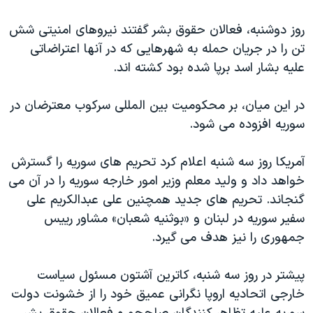
اسرائیل در جنگ
روز دوشنبه، فعالان حقوق بشر گفتند نیروهای امنیتی شش
نرگس محمدی برنده جایزه نوبل صلح
تن را در جریان حمله به شهرهایی که در آنها اعتراضاتی
همایش محافظه‌کاران آمریکا «سی‌پک»
علیه بشار اسد برپا شده بود کشته اند.
صفحه‌های ویژه
در این میان، بر محکومیت بین المللی سرکوب معترضان در
سفر پرزیدنت ترامپ به چین
سوریه افزوده می شود.
آمریکا روز سه شنبه اعلام کرد تحریم های سوریه را گسترش
خواهد داد و ولید معلم وزیر امور خارجه سوریه را در آن می
گنجاند. تحریم های جدید همچنین علی عبدالکریم علی
سفیر سوریه در لبنان و «بوثنیه شعبان» مشاور رییس
جمهوری را نیز هدف می گیرد.
پیشتر در روز سه شنبه، کاترین آشتون مسئول سیاست
خارجی اتحادیه اروپا نگرانی عمیق خود را از خشونت دولت