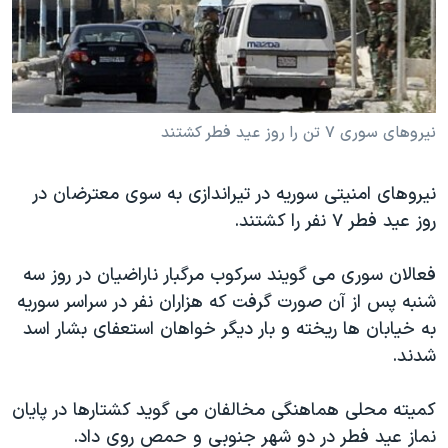
دنبال کنید
مستندها
فرهنگ و زندگی
حقوق شهروندی
انتخابات ریاست جمهوری آمریکا ۲۰۲۴
اقتصادی
حمله جمهوری اسلامی به اسرائیل
رمز مهسا
علم و فناوری
نیروهای سوری ۷ تن را روز عید فطر کشتند
زبانهای مختلف
اسرائیل در جنگ
ورزش زنان در ایران
نیروهای امنیتی سوریه در تیراندازی به سوی معترضان در
گالری عکس
اعتراضات زن، زندگی، آزادی
روز عید فطر ۷ نفر را کشتند.
آرشیو پخش زنده
مجموعه مستندهای دادخواهی
فعالان سوری می گویند سرکوب مرگبار ناراضیان در روز سه
تریبونال مردمی آبان ۹۸
شنبه پس از آن صورت گرفت که هزاران نفر در سراسر سوریه
دادگاه حمید نوری
به خیابان ها ریخته و بار دیگر خواهان استعفای بشار اسد
چهل سال گروگان‌گیری
شدند.
قانون شفافیت دارائی کادر رهبری ایران
کمیته محلی هماهنگی مخالفان می گوید کشتارها در پایان
اعتراضات مردمی آبان ۹۸
نماز عید فطر در دو شهر جنوبی و حمص روی داد.