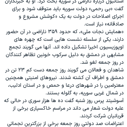
استانبول درباره ناآرامی در سوریه بحث کرد. او به خبرنگاران
اسرائیل در جنگ
گفت «بی رحمی» دولت سوریه باید متوقف شود و برای
نرگس محمدی برنده جایزه نوبل صلح
اجرای اصلاحات در دولت به یک «کوشش مشروع و
همایش محافظه‌کاران آمریکا «سی‌پک»
صادقانه» نیاز است.
«همایش نجات ملی»، که حدود ۳۵۹ ناراضی در آن حضور
صفحه‌های ویژه
دارند، یکی از سلسله نشست هایی است که چهره های
سفر پرزیدنت ترامپ به چین
اوپوزیسیون اخیرا تشکیل داده اند. آنها می گویند تجمع
مشابهی در دمشق به دلیل سرکوب خونین تظاهر کنندگان
در روز جمعه لغو شد.
شاهدان و فعالان می گویند روز جمعه دست کم ۲۳ تن در
دمشق و اطراف آن کشته شدند. نیروهای امنیتی همچنین
معترضین را در شهرهای درعا و حمص و در استان ادلیب،
در شمال غربی سوریه، به گلوله بستند.
آسوشیتد پرس روز شنبه گفت ده ها هزار سوری در حالی که
علیه دولت شعار می داند در مراسم خاکسپاری برخی از
قربانیان شرکت کردند.
اعتراضات صد دولتی روز جمعه برخی از بزرگترین تجماتی