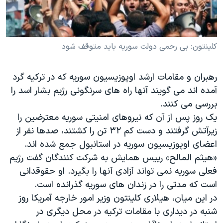
دنبال کنید
مستندها
فرهنگ و زندگی
حقوق شهروندی
انتخابات ریاست جمهوری آمریکا ۲۰۲۴
کلینتون: بی رحمی دولت سوریه باید متوقف شود
اقتصادی
حمله جمهوری اسلامی به اسرائیل
رمز مهسا
علم و فناوری
زبانهای مختلف
رهبران و مقامات ارشد اوپوزیسیون سوریه که در ترکیه گرد
اسرائیل در جنگ
ورزش زنان در ایران
آمده اند می گویند آنها راه های سرنگونی رژیم بشار اسد را
گالری عکس
اعتراضات زن، زندگی، آزادی
بررسی می کنند.
یک روز پس از آن که نیروهای امنیتی سوریه معترضین را
آرشیو پخش زنده
مجموعه مستندهای دادخواهی
زیرآتش گرفتند و دست کم ۳۲ تن را کشتند، صدها نفر از
تریبونال مردمی آبان ۹۸
اعضای اوپوزیسیون سوریه در استانبول جمع شده اند.
دادگاه حمید نوری
«هیثم المالح» رییس همایش به شرکت کنندگان گفت رژیم
فعلی سوریه نمی تواند آزادی آنها را بگیرد. او حقوقدانی
چهل سال گروگان‌گیری
است که مدتی را در زندان های سوریه گذرانده است.
قانون شفافیت دارائی کادر رهبری ایران
در این میان، هیلاری کلینتون وزیر امور خارجه آمریکا روز
اعتراضات مردمی آبان ۹۸
شنبه در دیداری با مقامات ترکیه در محل دیگری در