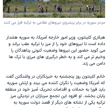
دنبال کنید
مستندها
فرهنگ و زندگی
حقوق شهروندی
انتخابات ریاست جمهوری آمریکا ۲۰۲۴
مردم سوریه در برابر پیشروی نیروهای نظامی به ترکیه فرار می کنند
اقتصادی
حمله جمهوری اسلامی به اسرائیل
رمز مهسا
علم و فناوری
زبانهای مختلف
هیلاری کلینتون، وزیر امور خارجه آمریکا، به سوريه هشدار
اسرائیل در جنگ
ورزش زنان در ایران
داده است تا نيروهای خود را از مرز با ترکيه عقب براند و
گالری عکس
اعتراضات زن، زندگی، آزادی
می گويد حضور اين نيروها وضعيت کنونی پناهدگان را
وخيم تر می کند و به خطر درگيری های مرزی با ترک ها
آرشیو پخش زنده
مجموعه مستندهای دادخواهی
دامن می زند.
تریبونال مردمی آبان ۹۸
دادگاه حمید نوری
خانم کلينتون روز پنجشنبه به خبرنگاران در واشنگتن گفت
که آمريکا وضعيت را نگران کننده می بيند و ارتش سوريه
چهل سال گروگان‌گیری
بايد فورا به حملات و اقدامات تحريک آميز خود در منطقه
قانون شفافیت دارائی کادر رهبری ایران
پايان بخشد. او افزود اين تجمع سربازان در نزديکی مرز
اعتراضات مردمی آبان ۹۸
ترکيه يکی از نشانه های ديگر از قصد دولت سوريه به