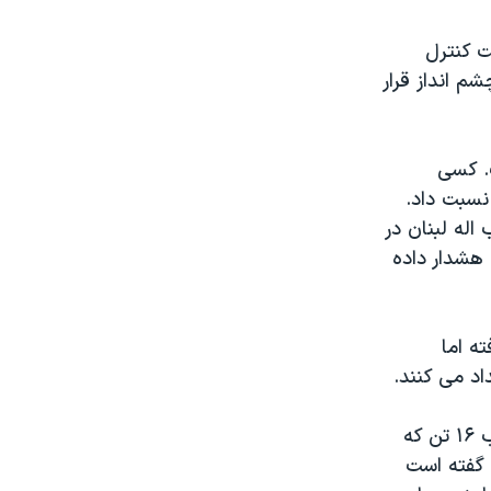
ت کنترل
م انداز قرار
. کسی
نسبت داد.
اله لبنان در
 هشدار داده
ه اما
اد می کنند.
دیده بان حقوق بشر سوریه مستقر در لندن می گوید در حمله های یکشنبه شب ۱۶ تن که
 گفته است