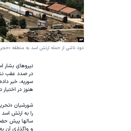
نرگس محمدی برنده جایزه نوبل صلح
همایش محافظه‌کاران آمریکا «سی‌پک»
صفحه‌های ویژه
سفر پرزیدنت ترامپ به چین
دود ناشی از حمله ارتش اسد به منطقه «حجر
نیروهای بشار اس
در صدد عقب نشین
سوریه، خبر داد
هنوز در اختیار 
شورشیان «تحریر 
را به ارتش اسد 
سالها پیش حضور 
و واگذاری آن ب