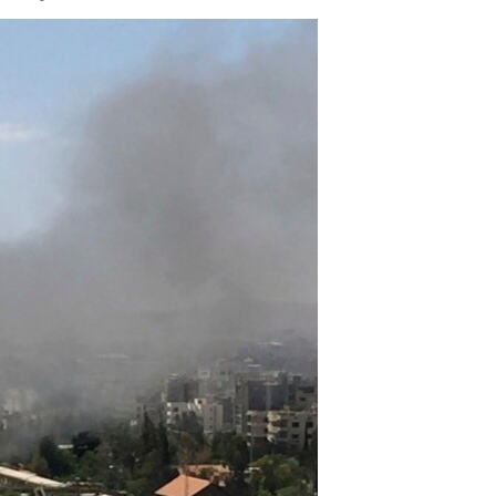
مستندها
فرهنگ و زندگی
حقوق شهروندی
انتخابات ریاست جمهوری آمریکا ۲۰۲۴
اقتصادی
حمله جمهوری اسلامی به اسرائیل
رمز مهسا
علم و فناوری
اسرائیل در جنگ
ورزش زنان در ایران
گالری عکس
اعتراضات زن، زندگی، آزادی
آرشیو پخش زنده
مجموعه مستندهای دادخواهی
تریبونال مردمی آبان ۹۸
دادگاه حمید نوری
چهل سال گروگان‌گیری
قانون شفافیت دارائی کادر رهبری ایران
اعتراضات مردمی آبان ۹۸
اسرائیل در جنگ