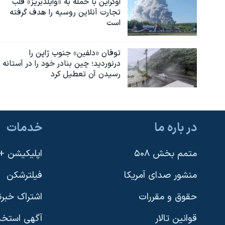
اوکراین با حمله به «وایلدبریز» قلب
تجارت آنلاین روسیه را هدف گرفته
است
توفان «دلفین» جنوب ژاپن را
درنوردید؛ چین بنادر خود را در آستانه
رسیدن آن تعطیل کرد
در باره ما
خدمات
متمم بخش ۵۰۸
اپلیکیشن +VOA
منشور صدای آمریکا
فیلترشکن
حقوق و مقررات
اشتراک خبرن
قوانین تالار
آگهی استخد