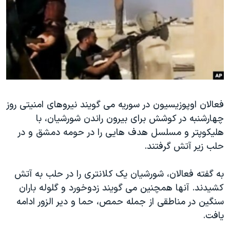
دنبال کنید
مستندها
فرهنگ و زندگی
حقوق شهروندی
انتخابات ریاست جمهوری آمریکا ۲۰۲۴
اقتصادی
حمله جمهوری اسلامی به اسرائیل
رمز مهسا
علم و فناوری
زبانهای مختلف
اسرائیل در جنگ
ورزش زنان در ایران
گالری عکس
اعتراضات زن، زندگی، آزادی
فعالان اوپوزیسیون در سوریه می گویند نیروهای امنیتی روز
چهارشنبه در کوشش برای بیرون راندن شورشیان، با
آرشیو پخش زنده
مجموعه مستندهای دادخواهی
هلیکوپتر و مسلسل هدف هایی را در حومه دمشق و در
تریبونال مردمی آبان ۹۸
حلب زیر آتش گرفتند.
دادگاه حمید نوری
به گفته فعالان، شورشیان یک کلانتری را در حلب به آتش
چهل سال گروگان‌گیری
کشیدند. آنها همچنین می گویند زدوخورد و گلوله باران
قانون شفافیت دارائی کادر رهبری ایران
سنگین در مناطقی از جمله حمص، حما و دیر الزور ادامه
اعتراضات مردمی آبان ۹۸
یافت.