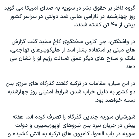
اسرائیل در جنگ
گروه ناظر بر حقوق بشر در سوریه به صدای امریکا می گوید
نرگس محمدی برنده جایزه نوبل صلح
روز چهارشنبه در ناآرامی هایی ضد دولتی در سراسر کشور
همایش محافظه‌کاران آمریکا «سی‌پک»
بیش از ۴۰ تن کشته شدند.
صفحه‌های ویژه
در واشنگتن، جی کارنی سخنگوی کاخ سفید گفت گزارش
سفر پرزیدنت ترامپ به چین
های مبنی بر استفاده بشار اسد از هلیکوپترهای تهاجمی،
تانک و سلاح های دیگر عمق ضلالت رژیم او را نشان می
دهد.
در این میان، مقامات در ترکیه گفتند گذرگاه های مرزی بین
دو کشور به دلیل خراب شدن شرایط امنیتی روز چهارشنبه
بسته خواهند بود.
شورشیان سوریه چندین گذرگاه را تصرف کرده اند. هفته
پیش در جریان نبرد بین نیروهای اوپوزیسیون و دولت
سوریه در باب الحوا، کامیون های ترکیه به آتش کشیده و