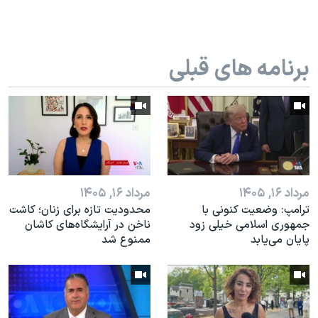
اسرائیل در جنگ
نرگس محمدی برنده جایزه نوبل صلح
همایش محافظه‌کاران آمریکا «سی‌پک»
برنامه های قبلی
صفحه‌های ویژه
سفر پرزیدنت ترامپ به چین
مرداد ۱۶, ۱۴۰۵
مرداد ۱۶, ۱۴۰۵
ترامپ: وضعیت کنونی با
محدودیت تازه برای زنان؛ کاشت
جمهوری اسلامی خیلی زود
ناخن در آرایشگاه‌های کاشان
پایان می‌یابد
ممنوع شد