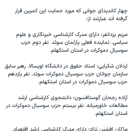
اسرائیل در جنگ
چهار کاندیدای جوانی که مورد حمایت این کمپین قرار
نرگس محمدی برنده جایزه نوبل صلح
گرفته اند عبارتند از:
همایش محافظه‌کاران آمریکا «سی‌پک»
صفحه‌های ویژه
مریم یزدانفر: دارای مدرک کارشناسی خبرنگاری و علوم
سیاسی. نماینده فعلی پارلمان سوئد. نفر دوم حزب
سفر پرزیدنت ترامپ به چین
سوسیال دموکرات در استان استکهلم.
اردلان شکرابی: استاد حقوق در دانشگاه اوپسالا. رهبر سابق
سازمان جوانان حزب سوسیال دموکرات سوئد. نفر یازدهم
حزب سوسیال دموکرات در استان استکهلم.
آزاده رجحان گوستافسون: دانشجوی کارشناسی ارشد
مطالعات خاورمیانه. نفر بیستم حزب سوسیال دموکرات در
استان استکهلم.
ماکان افشین نژاد: دارای مدرک کارشناسی ارشد اقتصاد.