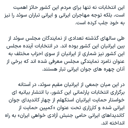
دنبال کنید
مستندها
فرهنگ و زندگی
این انتخابات نه تنها برای مردم این کشور حائز اهمیت
است، بلکه توجه مهاجران ایرانی و ایرانی تباران سوئد را نیز
حقوق شهروندی
انتخابات ریاست جمهوری آمریکا ۲۰۲۴
به خود جلب کرده است.
اقتصادی
حمله جمهوری اسلامی به اسرائیل
رمز مهسا
علم و فناوری
طی سالهای گذشته تعدادی از نمایندگان مجلس سوئد از
زبانهای مختلف
بین ایرانیان این کشور بوده اند. در انتخابات آینده مجلس
اسرائیل در جنگ
ورزش زنان در ایران
این کشور نیز شماری از ایرانیان از سوی احزاب مختلف به
گالری عکس
اعتراضات زن، زندگی، آزادی
عنوان نامزد نمایندگی مجلس معرفی شده اند که برخی از
آرشیو پخش زنده
مجموعه مستندهای دادخواهی
آنان چهره های جوان ایرانی تبار هستند.
تریبونال مردمی آبان ۹۸
در این میان جمعی از ایرانیان مقیم سوئد، در آستانه
دادگاه حمید نوری
برگزاری انتخابات پارلمانی این کشور، با انتشار بیانیه ای
چهل سال گروگان‌گیری
خواستار حمایت ایرانیان استکهلم از چهار کاندیدای جوان
ایرانی شده و کارزاری تحت عنوان «کمپین حمایت از
قانون شفافیت دارائی کادر رهبری ایران
کاندیداهای ایرانی حامی جنبش آزادی خواهی ایران» به راه
اعتراضات مردمی آبان ۹۸
انداخته اند.