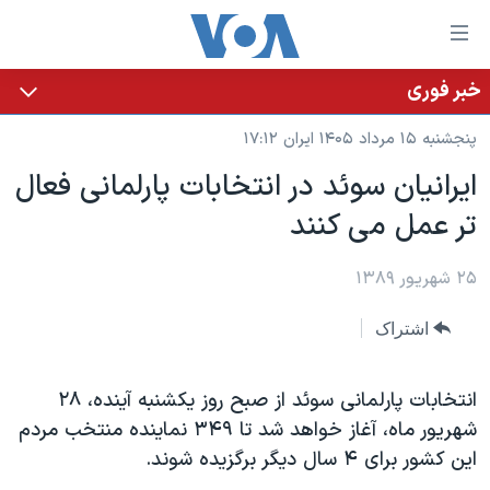
ینکهای
ابل
سترسی
خبر فوری
خانه
هش
پنجشنبه ۱۵ مرداد ۱۴۰۵ ایران ۱۷:۱۲
نسخه سبک وب‌سایت
ه
ایرانیان سوئد در انتخابات پارلمانی فعال
حتوای
موضوع ها
تر عمل می کنند
صلی
برنامه های تلویزیونی
ایران
هش
جدول برنامه ها
ه
۲۵ شهریور ۱۳۸۹
آمریکا
فحه
صفحه‌های ویژه
جهان
اشتراک
صلی
فرکانس‌های صدای آمریکا
ورزشی
جام جهانی ۲۰۲۶
هش
پخش رادیویی
ه
گزیده‌ها
عملیات خشم حماسی
انتخابات پارلمانی سوئد از صبح روز یکشنبه آینده، ٢۸
ستجو
شهریور ماه، آغاز خواهد شد تا ۳۴۹ نماینده منتخب مردم
۲۵۰سالگی آمریکا
ویژه برنامه‌ها
یادگیری زبان انگلیسی
این کشور برای ۴ سال دیگر برگزيده شوند.
ویدیوها
بایگانی برنامه‌های تلویزیونی