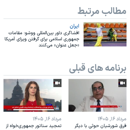
اسرائیل در جنگ
مطالب مرتبط
نرگس محمدی برنده جایزه نوبل صلح
همایش محافظه‌کاران آمریکا «سی‌پک»
ايران
افشاگری داور بین‌المللی ووشو: مقامات
صفحه‌های ویژه
جمهوری اسلامی برای گرفتن ویزای آمریکا
سفر پرزیدنت ترامپ به چین
«جعل عنوان» می‌کنند
برنامه های قبلی
مرداد ۱۶, ۱۴۰۵
مرداد ۱۶, ۱۴۰۵
فرق شورشیان حوثی با دیگر
تمجید سناتور جمهوری‌خواه از