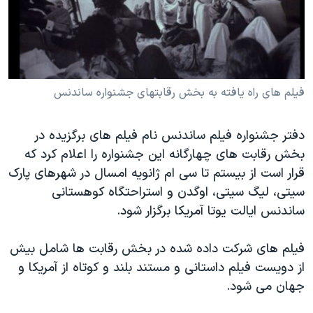
دنبال کنید
مستندها
فرهنگ و زندگی
حقوق شهروندی
انتخابات ریاست جمهوری آمریکا ۲۰۲۴
اقتصادی
حمله جمهوری اسلامی به اسرائیل
رمز مهسا
علم و فناوری
فیلم های راه یافته به بخش رقابتهای جشنواره ساندنس
زبانهای مختلف
اسرائیل در جنگ
ورزش زنان در ایران
دفتر جشنواره فیلم ساندنس نام فیلم های برگزیده در
گالری عکس
اعتراضات زن، زندگی، آزادی
بخش رقابت های چهارگانه این جشنواره را اعلام کرد که
آرشیو پخش زنده
مجموعه مستندهای دادخواهی
قرار است از بیستم تا سی ام ژانویه امسال در شهرهای پارک
سیتی، لیگ سیتی، اوگدن و استراحتگاه کوهستانی
تریبونال مردمی آبان ۹۸
ساندنس ایالت یوتا آمریکا برگزار شود.
دادگاه حمید نوری
چهل سال گروگان‌گیری
فیلم های شرکت داده شده در بخش رقابت ها شامل بیش
از دویست فیلم داستانی و مستند بلند و کوتاه از آمریکا و
قانون شفافیت دارائی کادر رهبری ایران
جهان می شود.
اعتراضات مردمی آبان ۹۸