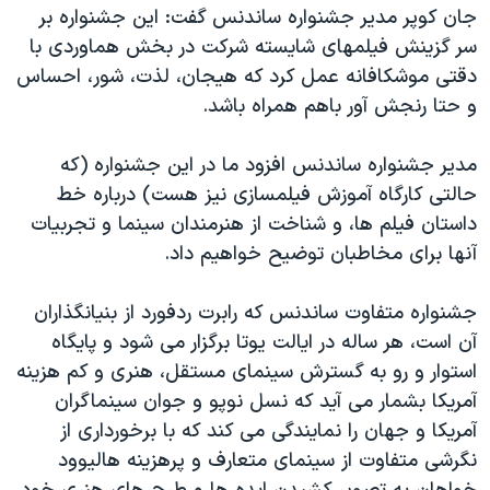
اسرائیل در جنگ
جان کوپر مدیر جشنواره ساندنس گفت: این جشنواره بر
سر گزینش فیلمهای شایسته شرکت در بخش هماوردی با
نرگس محمدی برنده جایزه نوبل صلح
دقتی موشکافانه عمل کرد که هیجان، لذت، شور، احساس
همایش محافظه‌کاران آمریکا «سی‌پک»
و حتا رنجش آور باهم همراه باشد.
صفحه‌های ویژه
مدیر جشنواره ساندنس افزود ما در این جشنواره (که
سفر پرزیدنت ترامپ به چین
حالتی کارگاه آموزش فیلمسازی نیز هست) درباره خط
داستان فیلم ها، و شناخت از هنرمندان سینما و تجربیات
آنها برای مخاطبان توضیح خواهیم داد.
جشنواره متفاوت ساندنس که رابرت ردفورد از بنیانگذاران
آن است، هر ساله در ایالت یوتا برگزار می شود و پایگاه
استوار و رو به گسترش سینمای مستقل، هنری و کم هزینه
آمریکا بشمار می آید که نسل نوپو و جوان سینماگران
آمریکا و جهان را نمایندگی می کند که با برخورداری از
نگرشی متفاوت از سینمای متعارف و پرهزینه هالیوود