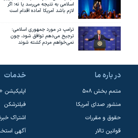
اسلامی به نتیجه می‌رسد یا نه؛ اگر
نرگس محمدی برنده جایزه نوبل صلح
لازم باشد آمریکا آماده اقدام است
همایش محافظه‌کاران آمریکا «سی‌پک»
ترامپ در مورد جمهوری اسلامی:
صفحه‌های ویژه
ترجیح می‌دهم توافق شود، چون
سفر پرزیدنت ترامپ به چین
نمی‌خواهم مردم کشته شوند
در باره ما
خدمات
متمم بخش ۵۰۸
اپلیکیشن +VOA
منشور صدای آمریکا
فیلترشکن
حقوق و مقررات
اشتراک خبرن
قوانین تالار
آگهی استخد