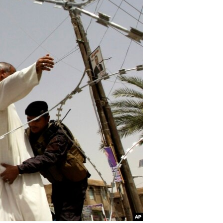
مستندها
فرهنگ و زندگی
حقوق شهروندی
انتخابات ریاست جمهوری آمریکا ۲۰۲۴
اقتصادی
حمله جمهوری اسلامی به اسرائیل
رمز مهسا
علم و فناوری
اسرائیل در جنگ
ورزش زنان در ایران
گالری عکس
اعتراضات زن، زندگی، آزادی
آرشیو پخش زنده
مجموعه مستندهای دادخواهی
تریبونال مردمی آبان ۹۸
دادگاه حمید نوری
چهل سال گروگان‌گیری
قانون شفافیت دارائی کادر رهبری ایران
اعتراضات مردمی آبان ۹۸
اسرائیل در جنگ