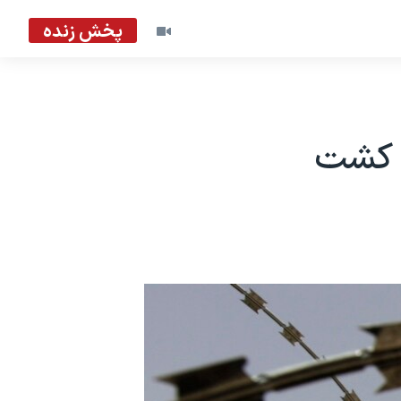
پخش زنده
ق کشت