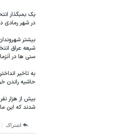
نرگس محمدی برنده جایزه نوبل صلح
یک بمبگذار انتح
همایش محافظه‌کاران آمریکا «سی‌پک»
در شهر رمادی در
صفحه‌های ویژه
بیشتر شهروندان 
سفر پرزیدنت ترامپ به چین
شیعه عراق انتخاب
سنی ها در آنزما
به تاخیر انداخ
حاشیه راندن خوا
بیش از هزار نفر
شدند که این ماه را
اشتراک