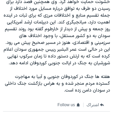
خشونت حمایت خواهد کرد. وی همچنین قصد دارد برای
اسرائیل در جنگ
رسیدن دو طرف به توافق درباره مسایل مورد اختلاف از
نرگس محمدی برنده جایزه نوبل صلح
جمله تقسیم منابع و اختلافات مرزی که برای ثبات در اینده
همایش محافظه‌کاران آمریکا «سی‌پک»
اهمیت دارد، میانجیگری کند. این دیپلمات ارشد آمریکایی
روز جمعه و پیش از دیدار از خارطوم گفته بود روند تقسیم
صفحه‌های ویژه
سودان به دو کشور مستقل، با وجود اختلاف های
سفر پرزیدنت ترامپ به چین
سرزمینی و اقتصادی، هنوز در مسیر صحیح پیش می رود.
این در حالی است عمر البشیر رییس جمهوری سودان اعلام
کرده است که به ارتش دستور داده تا زمان سرکوب نهایی
شورشیان به جنگ در ایالت جنوبی کوردوفان ادامه دهد.
هفته ها جنگ در کوردوفان جنوبی و آبیا به مهاجرت
گسترده مردم منجر شده و به هراس بازگشت جنگ داخلی
در سودان دامن زده است.
اشتراک
Follow us