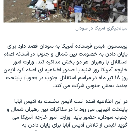
دنبال کنید
مستندها
فرهنگ و زندگی
حقوق شهروندی
انتخابات ریاست جمهوری آمریکا ۲۰۲۴
اقتصادی
حمله جمهوری اسلامی به اسرائیل
میانجیگری آمریکا در سودان
رمز مهسا
علم و فناوری
زبانهای مختلف
پرینستون لایمن فرستاده آمریکا به سودان قصد دارد برای
اسرائیل در جنگ
ورزش زنان در ایران
پایان دادن به خصومت بین شمال و جنوب در آستانه اعلام
گالری عکس
اعتراضات زن، زندگی، آزادی
استقلال با رهبران هر دو بخش مذاکره کند. وزارت امور
خارجه آمریکا روز شنبه با صدور اطلاعیه ای اعلام کرد لایمن
آرشیو پخش زنده
مجموعه مستندهای دادخواهی
روز ۱۸ تیر ماه در مراسم استقلال جنوب در «جوبا» پایتخت
تریبونال مردمی آبان ۹۸
جدید بخش جنوبی شرکت می کند.
دادگاه حمید نوری
در این اطلاعیه آمده است لایمن نخست به آدیس آبابا
چهل سال گروگان‌گیری
پایتخت اتیوپی می رود تا در مذاکرات بین رهبران شمال و
قانون شفافیت دارائی کادر رهبری ایران
جنوب سودان، حضور یاید. وزارت امور خارجه آمریکا می
اعتراضات مردمی آبان ۹۸
گوید لایمن از تلاش آدیس آبابا برای پایان دادن به