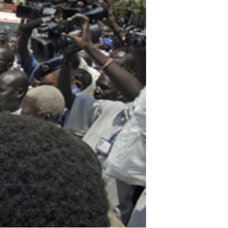
مستندها
فرهنگ و زندگی
حقوق شهروندی
انتخابات ریاست جمهوری آمریکا ۲۰۲۴
اقتصادی
حمله جمهوری اسلامی به اسرائیل
رمز مهسا
علم و فناوری
اسرائیل در جنگ
ورزش زنان در ایران
گالری عکس
اعتراضات زن، زندگی، آزادی
آرشیو پخش زنده
مجموعه مستندهای دادخواهی
تریبونال مردمی آبان ۹۸
دادگاه حمید نوری
چهل سال گروگان‌گیری
قانون شفافیت دارائی کادر رهبری ایران
اعتراضات مردمی آبان ۹۸
اسرائیل در جنگ