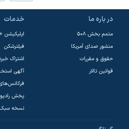
در باره ما
خدمات
متمم بخش ۵۰۸
اپلیکیشن +VOA
منشور صدای آمریکا
فیلترشکن
حقوق و مقررات
اشتراک خبرن
قوانین تالار
آگهی استخد
فرکانس‌های 
پخش رادیو
یادگیری زبان انگلیسی
نسخه سبک 
دنبال کنید