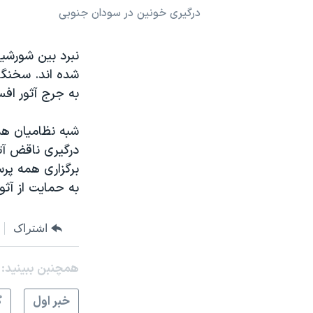
درگیری خونین در سودان جنوبی
نرگس محمدی برنده جایزه نوبل صلح
همایش محافظه‌کاران آمریکا «سی‌پک»
صفحه‌های ویژه
شده اند. سخنگو
به جرج آثور افسر شور
سفر پرزیدنت ترامپ به چین
شبه نظامیان همچ
درگیری ناقض آت
برگزاری همه پر
به حمایت از آثو
اشتراک
همچنبن ببینید:
خبر اول
گ