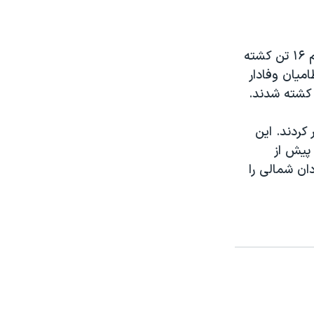
نبرد بین شورشیان و سربازان در ایالت ناآرام «جونگلی» در سودان جنوبی دستکم ۱۶ تن کشته
میان وفادار
کردند. این
پیش از
ان شمالی را