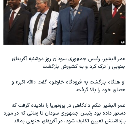
دنبال کنید
مستندها
فرهنگ و زندگی
حقوق شهروندی
انتخابات ریاست جمهوری آمریکا ۲۰۲۴
اقتصادی
حمله جمهوری اسلامی به اسرائیل
رمز مهسا
علم و فناوری
زبانهای مختلف
اسرائیل در جنگ
ورزش زنان در ایران
گالری عکس
اعتراضات زن، زندگی، آزادی
عمر البشیر، رئیس جمهوری سودان روز دوشنبه آفریقای
جنوبی را ترک کرد و به کشورش بازگشت.
آرشیو پخش زنده
مجموعه مستندهای دادخواهی
تریبونال مردمی آبان ۹۸
او هنگام بازگشت به فرودگاه خارطوم گفت «الله اکبر» و
دادگاه حمید نوری
عصای خود را بالا گرفت.
چهل سال گروگان‌گیری
عمر البشیر حکم دادگاهی در پروتوریا را نادیده گرفت که
قانون شفافیت دارائی کادر رهبری ایران
دستور داده بود رئیس جمهوری سودان تا زمانی که در مورد
اعتراضات مردمی آبان ۹۸
بازداشتش تعیین تکلیف شود، در آفریقای جنوبی بماند.