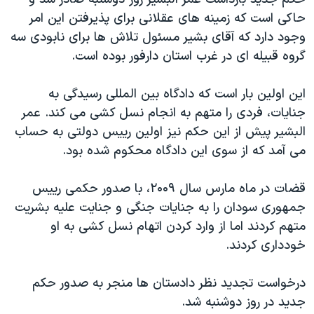
دنبال کنید
مستندها
فرهنگ و زندگی
حاکی است که زمینه های عقلانی برای پذیرفتن این امر
وجود دارد که آقای بشیر مسئول تلاش ها برای نابودی سه
حقوق شهروندی
انتخابات ریاست جمهوری آمریکا ۲۰۲۴
گروه قبیله ای در غرب استان دارفور بوده است.
اقتصادی
حمله جمهوری اسلامی به اسرائیل
رمز مهسا
علم و فناوری
این اولین بار است که دادگاه بین المللی رسیدگی به
زبانهای مختلف
جنایات، فردی را متهم به انجام نسل کشی می کند. عمر
اسرائیل در جنگ
ورزش زنان در ایران
البشیر پیش از این حکم نیز اولین رییس دولتی به حساب
گالری عکس
اعتراضات زن، زندگی، آزادی
می آمد که از سوی این دادگاه محکوم شده بود.
آرشیو پخش زنده
مجموعه مستندهای دادخواهی
قضات در ماه مارس سال ۲۰۰۹، با صدور حکمی رییس
تریبونال مردمی آبان ۹۸
جمهوری سودان را به جنایات جنگی و جنایت علیه بشریت
دادگاه حمید نوری
متهم کردند اما از وارد کردن اتهام نسل کشی به او
چهل سال گروگان‌گیری
خودداری کردند.
قانون شفافیت دارائی کادر رهبری ایران
درخواست تجدید نظر دادستان ها منجر به صدور حکم
اعتراضات مردمی آبان ۹۸
جدید در روز دوشنبه شد.