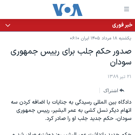
ینکهای
ابل
سترسی
خبر فوری
خانه
هش
یکشنبه ۱۸ مرداد ۱۴۰۵ ایران ۰۶:۱۰
نسخه سبک وب‌سایت
ه
صدور حکم جلب برای رییس جمهوری
حتوای
موضوع ها
سودان
صلی
برنامه های تلویزیونی
ایران
هش
جدول برنامه ها
ه
۲۱ تیر ۱۳۸۹
آمریکا
فحه
صفحه‌های ویژه
جهان
اشتراک
صلی
فرکانس‌های صدای آمریکا
ورزشی
جام جهانی ۲۰۲۶
هش
دادگاه بین المللی رسیدگی به جنایات با اضافه کردن سه
پخش رادیویی
ه
گزیده‌ها
عملیات خشم حماسی
اتهام دیگر نسل کشی به عمر البشیر، رییس جمهوری
ستجو
سودان، حکم جدید جلب او را صادر کرد.
۲۵۰سالگی آمریکا
ویژه برنامه‌ها
یادگیری زبان انگلیسی
ویدیوها
بایگانی برنامه‌های تلویزیونی
حکم جدید بازداشت عمر البشیر روز دوشنبه صادر شد و