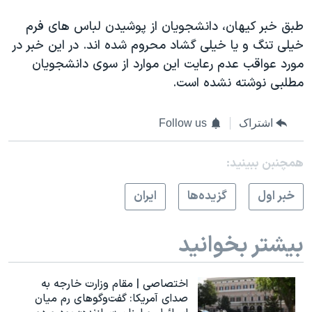
طبق خبر کيهان، دانشجويان از پوشيدن لباس های فرم
خيلی تنگ و يا خيلی گشاد محروم شده اند. در اين خبر در
مورد عواقب عدم رعايت اين موارد از سوی دانشجويان
مطلبی نوشته نشده است.
اشتراک
Follow us
همچنبن ببینید:
خبر اول
گزيده‌ها
ايران
بیشتر بخوانید
اختصاصی | مقام وزارت خارجه به
صدای آمریکا: گفت‌وگوهای رم میان