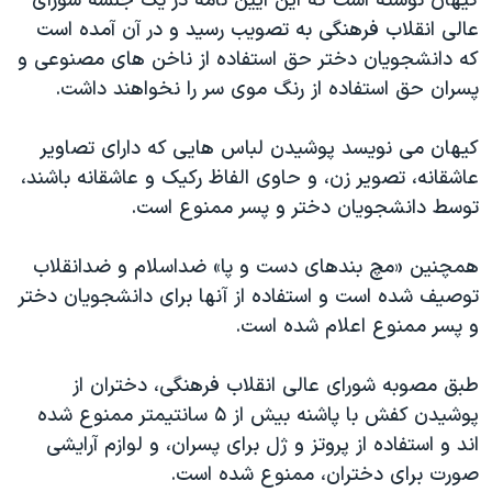
کيهان نوشته است که اين آيين نامه در يک جلسه شورای
اسرائیل در جنگ
عالی انقلاب فرهنگی به تصويب رسيد و در آن آمده است
نرگس محمدی برنده جایزه نوبل صلح
که دانشجويان دختر حق استفاده از ناخن های مصنوعی و
همایش محافظه‌کاران آمریکا «سی‌پک»
پسران حق استفاده از رنگ موی سر را نخواهند داشت.
صفحه‌های ویژه
کيهان می نويسد پوشيدن لباس هايی که دارای تصاوير
سفر پرزیدنت ترامپ به چین
عاشقانه، تصوير زن، و حاوی الفاظ رکيک و عاشقانه باشند،
توسط دانشجويان دختر و پسر ممنوع است.
همچنين «مچ بندهای دست و پا» ضداسلام و ضدانقلاب
توصيف شده است و استفاده از آنها برای دانشجويان دختر
و پسر ممنوع اعلام شده است.
طبق مصوبه شورای عالی انقلاب فرهنگی، دختران از
پوشيدن كفش با پاشنه بيش از ۵ سانتيمتر ممنوع شده
اند و استفاده از پروتز و ژل برای پسران، و لوازم آرايشی
صورت برای دختران، ممنوع شده است.