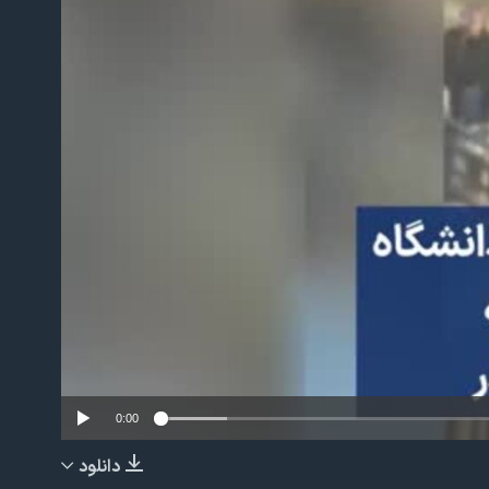
No m
0:00
دانلود
EMBED