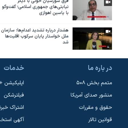
فرق شورشیان حوثی با دیگر
نیابتی‌های جمهوری اسلامی؛ گفت‌وگو
با یاسین اهوازی
هشدار درباره تشدید اعدام‌ها؛ سازمان
ملل خواستار پایان سرکوب اقلیت‌ها
شد
در باره ما
خدمات
متمم بخش ۵۰۸
اپلیکیشن +VOA
منشور صدای آمریکا
فیلترشکن
حقوق و مقررات
اشتراک خبرن
قوانین تالار
آگهی استخد