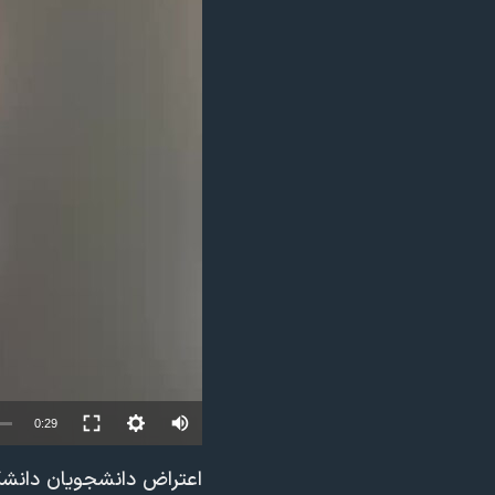
مستندها
فرهنگ و زندگی
حقوق شهروندی
انتخابات ریاست جمهوری آمریکا ۲۰۲۴
اقتصادی
حمله جمهوری اسلامی به اسرائیل
رمز مهسا
علم و فناوری
اسرائیل در جنگ
ورزش زنان در ایران
گالری عکس
اعتراضات زن، زندگی، آزادی
آرشیو پخش زنده
مجموعه مستندهای دادخواهی
تریبونال مردمی آبان ۹۸
دادگاه حمید نوری
چهل سال گروگان‌گیری
قانون شفافیت دارائی کادر رهبری ایران
0:29
اعتراضات مردمی آبان ۹۸
اعتراض دانشجویان دانشگاه 
اسرائیل در جنگ