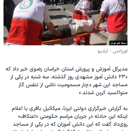
دنبال کنید
مستندها
فرهنگ و زندگی
حقوق شهروندی
انتخابات ریاست جمهوری آمریکا ۲۰۲۴
اقتصادی
حمله جمهوری اسلامی به اسرائیل
رمز مهسا
علم و فناوری
زبانهای مختلف
اسرائیل در جنگ
ورزش زنان در ایران
اورژانس - آرشیو
گالری عکس
اعتراضات زن، زندگی، آزادی
مدیرکل آموزش و پرورش استان خراسان رضوی خبر داد که
آرشیو پخش زنده
مجموعه مستندهای دادخواهی
«۲۳ دانش آموز مشهدی روز گذشته، سه شنبه در یکی از
تریبونال مردمی آبان ۹۸
مساجد این شهر دچار مسمومیت ناشی از تنفس گاز
دادگاه حمید نوری
منواکسید کربن شدند.»
چهل سال گروگان‌گیری
به گزارش خبرگزاری دولتی ایرنا، میکائیل باقری با اعلام
قانون شفافیت دارائی کادر رهبری ایران
اینکه این حادثه در جریان مراسم حکومتی «اعتکاف»
اعتراضات مردمی آبان ۹۸
روی‌داد گفت که این دانش آموزان که در یکی از مساجد