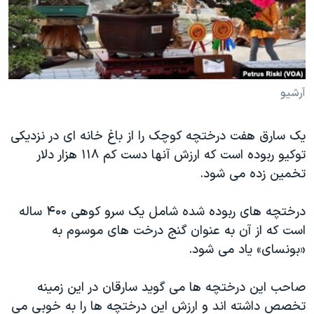
دنبال کنید
مستندها
فرهنگ و زندگی
حقوق شهروندی
انتخابات ریاست جمهوری آمریکا ۲۰۲۴
اقتصادی
حمله جمهوری اسلامی به اسرائیل
رمز مهسا
علم و فناوری
آرشیو
زبانهای مختلف
اسرائیل در جنگ
ورزش زنان در ایران
یک سارق هفت درختچه کوچک را از باغ خانه ای در نزدیکی
گالری عکس
اعتراضات زن، زندگی، آزادی
توکیو ربوده است که ارزش آنها دست کم ۱۱۸ هزار دلار
آرشیو پخش زنده
مجموعه مستندهای دادخواهی
تخمین زده می شود.
تریبونال مردمی آبان ۹۸
درختچه های ربوده شده شامل یک سرو کوهی ۴۰۰ ساله
دادگاه حمید نوری
است که از آن به عنوان گنج درخت های موسوم به
چهل سال گروگان‌گیری
«بونسای» یاد می شود.
قانون شفافیت دارائی کادر رهبری ایران
صاحب این درختچه ها می گوید سارقان در این زمینه
اعتراضات مردمی آبان ۹۸
تخصص داشته اند و ارزش این درختچه ها را به خوبی می