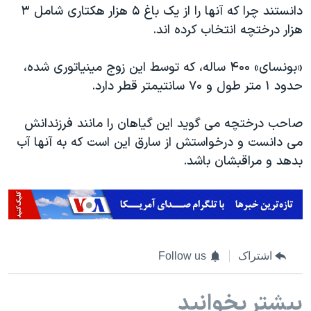
اسرائیل در جنگ
دانستند چرا که آنها را از یک باغ ۵ هزار هکتاری شامل ۳
هزار درختچه انتخاب کرده اند.
نرگس محمدی برنده جایزه نوبل صلح
همایش محافظه‌کاران آمریکا «سی‌پک»
«بونسای» ۴۰۰ ساله، که توسط این زوج مینیاتوری شده،
صفحه‌های ویژه
حدود ۱ متر طول و ۷۰ سانتیمتر قطر دارد.
سفر پرزیدنت ترامپ به چین
صاحب درختچه می گوید این گیاهان را مانند فرزندانش
می دانست و درخواستش از سارق این است که به آنها آب
بدهد و مراقبشان باشد.
اشتراک
Follow us
بیشتر بخوانید