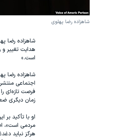
نرگس محمدی برنده جایزه نوبل صلح
همایش محافظه‌کاران آمریکا «سی‌پک»
شاهزاده رضا پهلوی
صفحه‌های ویژه
شاهزاده رضا پهل
سفر پرزیدنت ترامپ به چین
هدایت تغییر و ر
است.»
اجتماعی منتشر 
فرصت تازه‌ای را
زمان دیگری ضعیف
او با تأکید بر 
مردمی است»، اض
هرگز نباید دغدغ