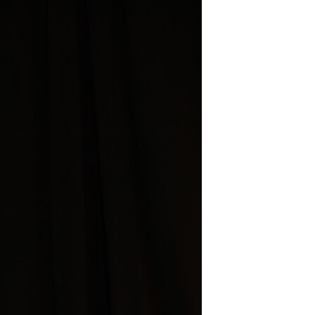
مستندها
فرهنگ و زندگی
حقوق شهروندی
انتخابات ریاست جمهوری آمریکا ۲۰۲۴
اقتصادی
حمله جمهوری اسلامی به اسرائیل
رمز مهسا
علم و فناوری
اسرائیل در جنگ
ورزش زنان در ایران
گالری عکس
اعتراضات زن، زندگی، آزادی
آرشیو پخش زنده
مجموعه مستندهای دادخواهی
تریبونال مردمی آبان ۹۸
دادگاه حمید نوری
چهل سال گروگان‌گیری
قانون شفافیت دارائی کادر رهبری ایران
اعتراضات مردمی آبان ۹۸
اسرائیل در جنگ