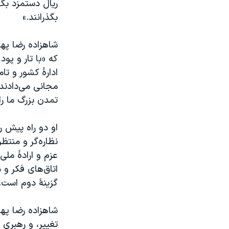
بگذرانند.»
شاهزاده رضا پهل
که «با تار و پو
ادارهٔ کشور و تا
مجانی می‌دادند،
تمدن بزرگ ما را
او دو راه پیش ر
نظاره‌گر و منتظر
عزم و ارادهٔ مل
اتاق‌های فکر و 
گزینهٔ دوم است.
شاهزاده رضا پهل
تغییر، و رهبری 