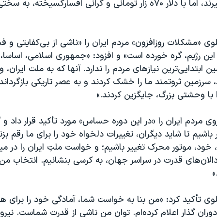
ریال دستمزد بگیرند، اما با دلار ۷۰ه زار تومانی و گرانی افسارگسیخته، به 
وی «مشکلات روزافزون» مردم ایران را «ناشی از بی‌کفایتی و 
د این رژیم، گره خورده است» و افزود: «جمهوری اسلامی، اساسا، ا
مین ابتدایی‌ترین نیازهای مردم را ندارد. آنها که به ملت ایران، 
 سرزمین ثروتمند ما را خشک کردند و به عصر تاریکی بازگرداندن
 با وحشتی بزرگ، جایگزین کردند.»
وی مردم ایران را «در این دوره حساس» مورد تأکید قرار داد و گ
 باشیم تا شاید دیگران، تغییرات دلخواه خود را برای ما رقم بزنند
ی، خود، موتور محرک تغییر باشیم؛ و خواست ملتِ ایران را در می
دالان‌های قدرت در سراسر جهان، به کرسی بنشانیم. انتخاب من،
»
وی تأکید کرد: «من بنا به خواست شما، آمادگی خود را برای ه
دوران گذار اعلام کرده‌ام. توان من ناشی از قدرت شماست. نیرویی