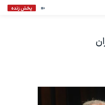
پخش زنده
ان