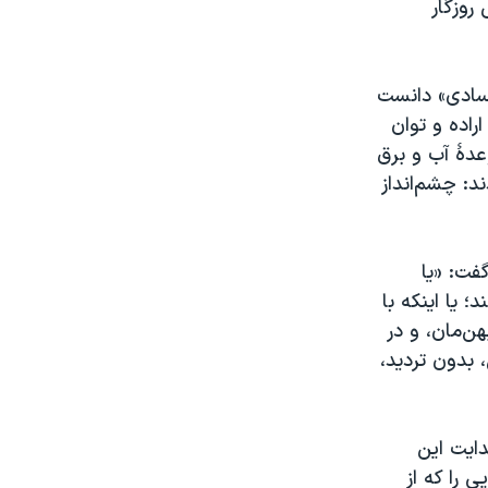
سختی روزگار
فسادی» دانست
راده و توان
وعدهٔ آب و برق
د: چشم‌انداز
فت: «یا
؛ یا اینکه با
هن‌مان، و در
 بدون تردید،
دایت این
 را که از