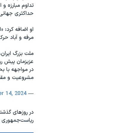
تداوم مبارزه و 
حداکثری جهانی ب
او اضافه کرد: «
مرفه و آباد حرک
ملت بزرگ ایران،
عزیزمان پیش روی
در مواجهه با بح
مشروعیت و مق
r 14, 2024
— Reza Pahlavi (@PahlaviReza)
در روزهای گذشته
ریاست‌جمهوری آ