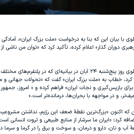
وی با بیان این که بنا به درخواست «ملت بزرگ ایران»، آمادگی خ
هبری دوران گذار» اعلام کرده، تأکید کرد که «توان من ناشی از
شاهزاده رضا پهلوی روز پنج‌شنبه ۲۴ آبان در بیانیه‌ای که در پلتفرم‌های
کرد، خطاب به «ملت بزرگ ایران» گفت که «تحولات جهانی و من
 برای بازپس‌گیری و نجات ایران» فراهم کرده و « امروز، جمهور
‌تر، و در مواجهه با بحران‌ها، درمانده‌تر است.»
این که اکنون «بزرگ‌ترین نقطهٔ ضعف این رژیم، نداشتن مشروعی
افه کرد: «ایران ما سرشار از منابع طبیعی و ثروت انسانی اس
هٔ آب و نان، دارو و درمان، و سوخت و برق را در گرما و سرما دا