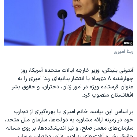
دنبال کنید
مستندها
فرهنگ و زندگی
حقوق شهروندی
انتخابات ریاست جمهوری آمریکا ۲۰۲۴
اقتصادی
حمله جمهوری اسلامی به اسرائیل
رمز مهسا
علم و فناوری
زبانهای مختلف
اسرائیل در جنگ
ورزش زنان در ایران
رینا امیری
گالری عکس
اعتراضات زن، زندگی، آزادی
آنتونی بلینکن، وزیر خارجه ایالات متحده آمریکا، روز
آرشیو پخش زنده
مجموعه مستندهای دادخواهی
چهارشنبه ٨ دی‌‌ماه با انتشار بیانیه‌ای رینا امیری را به
تریبونال مردمی آبان ۹۸
عنوان فرستاده ویژه در امور زنان، دختران، و حقوق بشر
افغانستان منصوب کرد.
دادگاه حمید نوری
چهل سال گروگان‌گیری
بر اساس این بیانیه، خانم امیری با بهره‌گیری از تجارب
قانون شفافیت دارائی کادر رهبری ایران
خود در زمینه ارائه مشاوره به دولت‌ها، سازمان ملل متحد،
سازمان‌های معمار صلح، و نیز اندیشکده‌ها، بر روی مساله
اعتراضات مردمی آبان ۹۸
حقوق بشر و آزادی‌های بنیادین زنان، دختران، و سایر