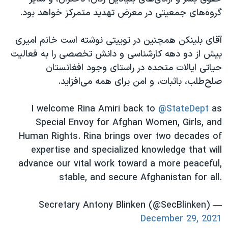
اسرائیل در جنگ
گروه‌های جمعیتی در معرض تهدید متمرکز خواهد بود.
نرگس محمدی برنده جایزه نوبل صلح
آقای بلینکن همچنین در توییتی نوشته است خانم امیری
همایش محافظه‌کاران آمریکا «سی‌پک»
بیش از دو دهه کارشناسی و دانش تخصصی را به فعالیت
صفحه‌های ویژه
حیاتی ایالات متحده در راستای وجود افغانستان
سفر پرزیدنت ترامپ به چین
صلح‌طلب، باثبات، و امن برای همه می‌افزاید.
I welcome Rina Amiri back to
@StateDept
as
Special Envoy for Afghan Women, Girls, and
Human Rights. Rina brings over two decades of
expertise and specialized knowledge that will
advance our vital work toward a more peaceful,
stable, and secure Afghanistan for all.
— Secretary Antony Blinken (@SecBlinken)
December 29, 2021