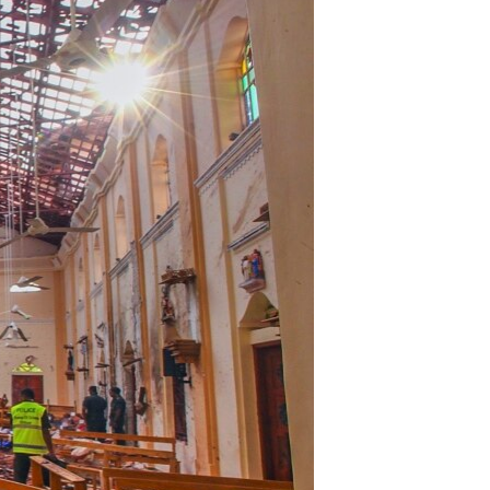
مستندها
فرهنگ و زندگی
حقوق شهروندی
انتخابات ریاست جمهوری آمریکا ۲۰۲۴
اقتصادی
حمله جمهوری اسلامی به اسرائیل
رمز مهسا
علم و فناوری
اسرائیل در جنگ
ورزش زنان در ایران
گالری عکس
اعتراضات زن، زندگی، آزادی
آرشیو پخش زنده
مجموعه مستندهای دادخواهی
تریبونال مردمی آبان ۹۸
دادگاه حمید نوری
چهل سال گروگان‌گیری
قانون شفافیت دارائی کادر رهبری ایران
اعتراضات مردمی آبان ۹۸
اسرائیل در جنگ