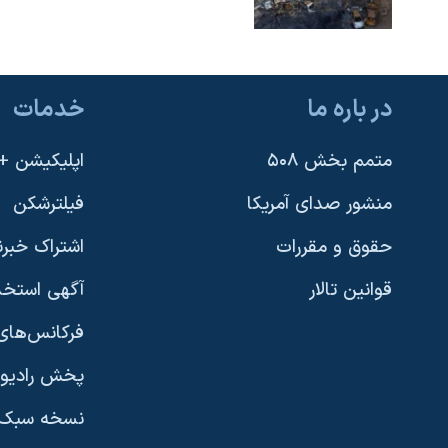
در باره ما
خدمات
متمم بخش ۵۰۸
اپلیکیشن +VOA
منشور صدای آمریکا
فیلترشکن
حقوق و مقررات
اشتراک خبرن
قوانین تالار
آگهی استخد
فرکانس‌های 
پخش رادیو
یادگیری زبان انگلیسی
نسخه سبک 