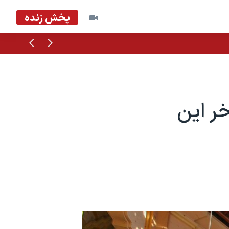
پخش زنده
قبلی
بعدی
خر این