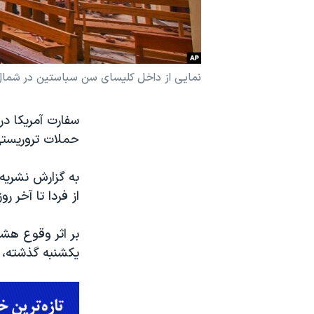
نرگس محمدی برنده جایزه نوبل صلح
همایش محافظه‌کاران آمریکا «سی‌پک»
صفحه‌های ویژه
نمایی از داخل کلیسای سن سباستین در شمال شهر کلمب
سفر پرزیدنت ترامپ به چین
حملات تروریستی
به گزارش نشریه 
از فردا تا آخر ر
بر اثر وقوع هشت
یکشنبه گذشته، که بیش