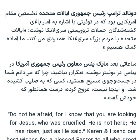
اسرائیل در جنگ
دونالد ترامپ رئیس جمهوری ایالات متحده
نخستین مقام
نرگس محمدی برنده جایزه نوبل صلح
آمریکایی بود که در توئیتی با اشاره به آمار بالای
همایش محافظه‌کاران آمریکا «سی‌پک»
کشته‌شدگان حملات تروریستی سری‌لانکا نوشت:‌ «ایالات
صفحه‌های ویژه
متحده با مردم بزرگ سری‌لانکا همدردی می کند. ما آماده
کمک هستیم.»
سفر پرزیدنت ترامپ به چین
ساعاتی بعد
مایک پنس معاون رئیس جمهوری آمریکا
در
پیامی در توئیتر نوشت، «نگران نباشید، چرا که می‌دانم شما
در جست‌وجوی مسیح هستید، کسی که به صلیب کشیده
شد. او اینجا نیست، عروج کرده، درست همانطور که
خودش گفت.»
“Do not be afraid, for I know that you are looking
for Jesus, who was crucified. He is not here; He
has risen, just as He said.” Karen & I send our