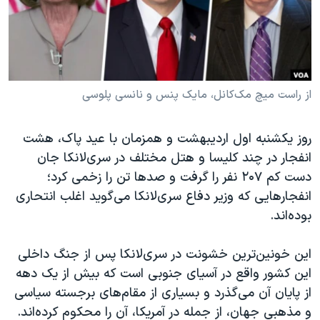
دنبال کنید
مستندها
فرهنگ و زندگی
حقوق شهروندی
انتخابات ریاست جمهوری آمریکا ۲۰۲۴
اقتصادی
حمله جمهوری اسلامی به اسرائیل
رمز مهسا
علم و فناوری
از راست میچ مک‌کانل، مایک پنس و نانسی پلوسی
زبانهای مختلف
اسرائیل در جنگ
ورزش زنان در ایران
روز یکشنبه اول اردیبهشت و همزمان با عید پاک، هشت
گالری عکس
اعتراضات زن، زندگی، آزادی
انفجار در چند کلیسا و هتل مختلف در سری‌لانکا جان
آرشیو پخش زنده
مجموعه مستندهای دادخواهی
دست کم ۲۰۷ نفر را گرفت و صدها تن را زخمی کرد؛
انفجارهایی که وزیر دفاع سری‌لانکا می‌گوید اغلب انتحاری
تریبونال مردمی آبان ۹۸
بوده‌اند.
دادگاه حمید نوری
چهل سال گروگان‌گیری
این خونین‌ترین خشونت در سری‌لانکا پس از جنگ داخلی
این کشور واقع در آسیای جنوبی است که بیش از یک دهه
قانون شفافیت دارائی کادر رهبری ایران
از پایان آن می‌گذرد و بسیاری از مقام‌های برجسته سیاسی
اعتراضات مردمی آبان ۹۸
و مذهبی جهان، از جمله در آمریکا، آن را محکوم کرده‌اند.