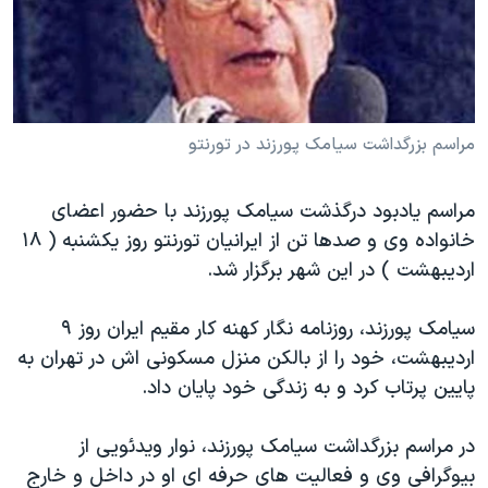
دنبال کنید
مستندها
فرهنگ و زندگی
حقوق شهروندی
انتخابات ریاست جمهوری آمریکا ۲۰۲۴
اقتصادی
حمله جمهوری اسلامی به اسرائیل
رمز مهسا
علم و فناوری
مراسم بزرگداشت سیامک پورزند در تورنتو
زبانهای مختلف
اسرائیل در جنگ
ورزش زنان در ایران
مراسم یادبود درگذشت سیامک پورزند با حضور اعضای
گالری عکس
اعتراضات زن، زندگی، آزادی
خانواده وی و صدها تن از ایرانیان تورنتو روز یکشنبه ( ۱۸
آرشیو پخش زنده
مجموعه مستندهای دادخواهی
اردیبهشت ) در این شهر برگزار شد.
تریبونال مردمی آبان ۹۸
سیامک پورزند، روزنامه نگار کهنه کار مقیم ایران روز ۹
دادگاه حمید نوری
اردیبهشت، خود را از بالکن منزل مسکونی اش در تهران به
چهل سال گروگان‌گیری
پایین پرتاب کرد و به زندگی خود پایان داد.
قانون شفافیت دارائی کادر رهبری ایران
در مراسم بزرگداشت سیامک پورزند، نوار ویدئویی از
اعتراضات مردمی آبان ۹۸
بیوگرافی وی و فعالیت های حرفه ای او در داخل و خارج