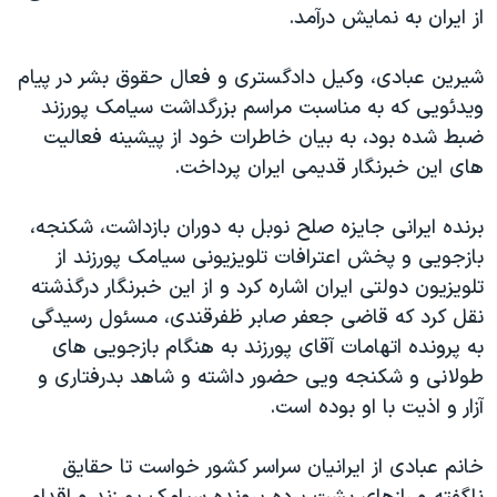
اسرائیل در جنگ
از ایران به نمایش درآمد.
نرگس محمدی برنده جایزه نوبل صلح
شیرین عبادی، وکیل دادگستری و فعال حقوق بشر در پیام
همایش محافظه‌کاران آمریکا «سی‌پک»
ویدئویی که به مناسبت مراسم بزرگداشت سیامک پورزند
صفحه‌های ویژه
ضبط شده بود، به بیان خاطرات خود از پیشینه فعالیت
های این خبرنگار قدیمی ایران پرداخت.
سفر پرزیدنت ترامپ به چین
برنده ایرانی جایزه صلح نوبل به دوران بازداشت، شکنجه،
بازجویی و پخش اعترافات تلویزیونی سیامک پورزند از
تلویزیون دولتی ایران اشاره کرد و از این خبرنگار درگذشته
نقل کرد که قاضی جعفر صابر ظفرقندی، مسئول رسیدگی
به پرونده اتهامات آقای پورزند به هنگام بازجویی های
طولانی و شکنجه ویی حضور داشته و شاهد بدرفتاری و
آزار و اذیت با او بوده است.
خانم عبادی از ایرانیان سراسر کشور خواست تا حقایق