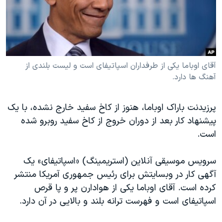
دنبال کنید
مستندها
فرهنگ و زندگی
حقوق شهروندی
انتخابات ریاست جمهوری آمریکا ۲۰۲۴
اقتصادی
حمله جمهوری اسلامی به اسرائیل
رمز مهسا
علم و فناوری
آقای اوباما یکی از طرفداران اسپاتیفای است و لیست بلندی از
زبانهای مختلف
آهنگ ها دارد.
اسرائیل در جنگ
ورزش زنان در ایران
گالری عکس
اعتراضات زن، زندگی، آزادی
پرزیدنت باراک اوباما، هنوز از کاخ سفید خارج نشده، با یک
آرشیو پخش زنده
مجموعه مستندهای دادخواهی
پیشنهاد کار بعد از دوران خروج از کاخ سفید روبرو شده
است.
تریبونال مردمی آبان ۹۸
دادگاه حمید نوری
سرویس موسیقی آنلاین (استریمینگ) «اسپاتیفای» یک
چهل سال گروگان‌گیری
آگهی کار در وبسایتش برای رئیس جمهوری آمریکا منتشر
کرده است. آقای اوباما یکی از هوادارن پر و پا قرص
قانون شفافیت دارائی کادر رهبری ایران
اسپاتیفای است و فهرست ترانه بلند و بالایی در آن دارد.
اعتراضات مردمی آبان ۹۸