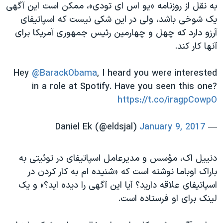
اسرائیل در جنگ
به نقل از روزنامه «یو اس ای تودی»، ممکن است این آگهی
یک شوخی باشد، ولی در این شکی نیست که اسپاتیفای
نرگس محمدی برنده جایزه نوبل صلح
آرزو دارد که چهل و چهارمین رئیس جمهوری آمریکا برای
همایش محافظه‌کاران آمریکا «سی‌پک»
آنها کار کند.
صفحه‌های ویژه
Hey
@BarackObama
, I heard you were interested
سفر پرزیدنت ترامپ به چین
in a role at Spotify. Have you seen this one?
https://t.co/iragpCowpO
January 9, 2017
— Daniel Ek (@eldsjal)
دنییل اک، مؤسس و مدیرعامل اسپاتیفای در توئیتی به
باراک اوباما نوشته است که «شنیده ام به کار کردن در
اسپاتیفای علاقه دارید؟ آیا این آگهی را دیده اید؟» و یک
لینک برای او فرستاده است.