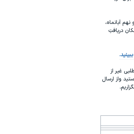
نهم آبانماه،
ان دریافتِ
بينيد.
بی غیر از
تید واز ارسال
زاريم.