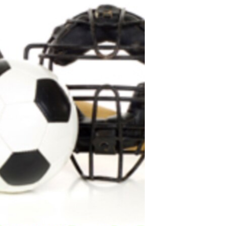
مستندها
فرهنگ و زندگی
حقوق شهروندی
انتخابات ریاست جمهوری آمریکا ۲۰۲۴
اقتصادی
حمله جمهوری اسلامی به اسرائیل
رمز مهسا
علم و فناوری
اسرائیل در جنگ
ورزش زنان در ایران
گالری عکس
اعتراضات زن، زندگی، آزادی
آرشیو پخش زنده
مجموعه مستندهای دادخواهی
تریبونال مردمی آبان ۹۸
دادگاه حمید نوری
چهل سال گروگان‌گیری
قانون شفافیت دارائی کادر رهبری ایران
اعتراضات مردمی آبان ۹۸
اسرائیل در جنگ