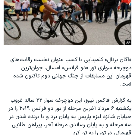
دنبال کنید
مستندها
فرهنگ و زندگی
حقوق شهروندی
انتخابات ریاست جمهوری آمریکا ۲۰۲۴
اقتصادی
حمله جمهوری اسلامی به اسرائیل
رمز مهسا
علم و فناوری
زبانهای مختلف
اسرائیل در جنگ
ورزش زنان در ایران
«اگان برنال» کلمبیایی با کسب عنوان نخست رقابت‌های
گالری عکس
اعتراضات زن، زندگی، آزادی
دوچرخه سواری تور «دو فرانس» امسال، جوان‌ترین
آرشیو پخش زنده
مجموعه مستندهای دادخواهی
قهرمان این مسابقات از جنگ جهانی دوم تاکنون شده
تریبونال مردمی آبان ۹۸
است.
دادگاه حمید نوری
به گزارش فاکس نیوز، این دوچرخه سوار ۲۲ ساله غروب
چهل سال گروگان‌گیری
یکشنبه ۶ مرداد آخرین مرحله از تور دو فرانس ۲۰۱۹ را در
قانون شفافیت دارائی کادر رهبری ایران
خیابان شانزه لیزه پاریس به پایان برد و با برنده شدن در
سه مرحله و به پایان رساندن مرحله آخر، پیراهن طلایی
اعتراضات مردمی آبان ۹۸
قهرمانی در تور را به تن کرد.