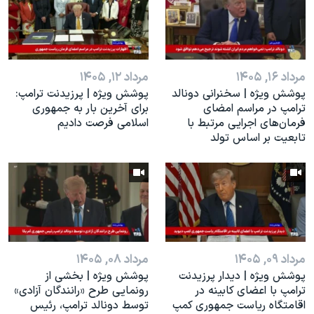
اسرائیل در جنگ
نرگس محمدی برنده جایزه نوبل صلح
همایش محافظه‌کاران آمریکا «سی‌پک»
مرداد ۱۶, ۱۴۰۵
مرداد ۱۲, ۱۴۰۵
صفحه‌های ویژه
پوشش ویژه | سخنرانی دونالد
پوشش ویژه | پرزیدنت ترامپ:
سفر پرزیدنت ترامپ به چین
ترامپ در مراسم امضای
برای آخرین بار به جمهوری
فرمان‌های اجرایی مرتبط با
اسلامی فرصت دادیم
تابعیت بر اساس تولد
مرداد ۰۹, ۱۴۰۵
مرداد ۰۸, ۱۴۰۵
پوشش ویژه | دیدار پرزیدنت
پوشش ویژه | بخشی از
ترامپ با اعضای کابینه در
رونمایی طرح «رانندگان آزادی»
اقامتگاه ریاست جمهوری کمپ
توسط دونالد ترامپ، رئیس