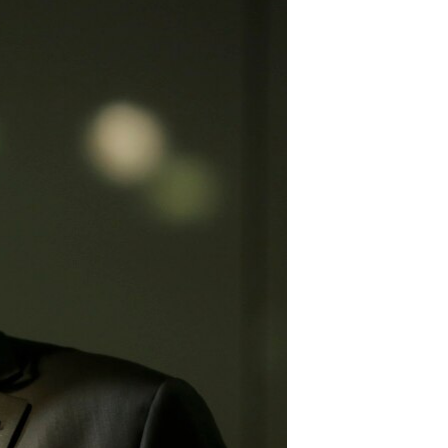
مستندها
فرهنگ و زندگی
حقوق شهروندی
انتخابات ریاست جمهوری آمریکا ۲۰۲۴
اقتصادی
حمله جمهوری اسلامی به اسرائیل
رمز مهسا
علم و فناوری
اسرائیل در جنگ
ورزش زنان در ایران
گالری عکس
اعتراضات زن، زندگی، آزادی
آرشیو پخش زنده
مجموعه مستندهای دادخواهی
تریبونال مردمی آبان ۹۸
دادگاه حمید نوری
چهل سال گروگان‌گیری
قانون شفافیت دارائی کادر رهبری ایران
اعتراضات مردمی آبان ۹۸
اسرائیل در جنگ