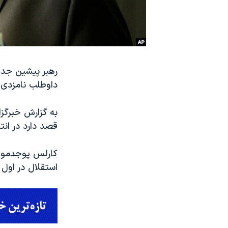
نرگس محمدی برنده جایزه نوبل صلح
همایش محافظه‌کاران آمریکا «سی‌پک»
صفحه‌های ویژه
سفر پرزیدنت ترامپ به چین
رهبر پیشین جدایی
داوطلب نامزدی د
قصد دارد در انتخابات ۲۶ مه (۵ خرداد) پارلم
کارلس پوجدمون،
استقلال در اول اکتبر ۲۰۱۶ (دهم مهر ۱۳۹۵) اسپ