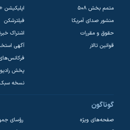
متمم بخش ۵۰۸
اپلیکیشن +VOA
منشور صدای آمریکا
فیلترشکن
حقوق و مقررات
اشتراک خبرن
قوانین تالار
آگهی استخد
فرکانس‌های 
پخش رادیو
یادگیری زبان انگلیسی
نسخه سبک 
دنبال کنید
گوناگون
صفحه‌های ویژه
رؤسای جمهو