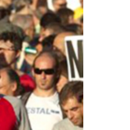
مستندها
فرهنگ و زندگی
حقوق شهروندی
انتخابات ریاست جمهوری آمریکا ۲۰۲۴
اقتصادی
حمله جمهوری اسلامی به اسرائیل
رمز مهسا
علم و فناوری
اسرائیل در جنگ
ورزش زنان در ایران
گالری عکس
اعتراضات زن، زندگی، آزادی
آرشیو پخش زنده
مجموعه مستندهای دادخواهی
تریبونال مردمی آبان ۹۸
دادگاه حمید نوری
چهل سال گروگان‌گیری
قانون شفافیت دارائی کادر رهبری ایران
اعتراضات مردمی آبان ۹۸
اسرائیل در جنگ