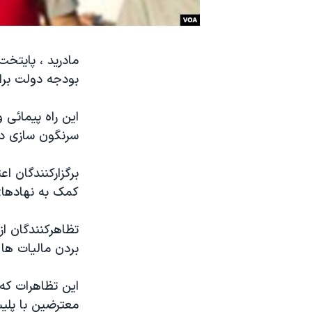
نرگس محمدی برنده جایزه نوبل صلح
همایش محافظه‌کاران آمریکا «سی‌پک»
مادرید ، پایتخت
صفحه‌های ویژه
بودجه دولت برا
سفر پرزیدنت ترامپ به چین
این راه پیمائی
سرنگون سازی دو
برگزارکنندگان ا
کمک به نهادهای
تظاهرکنندگان از
بردن مالیات ها
این تظاهرات که 
معترضین با پلیس