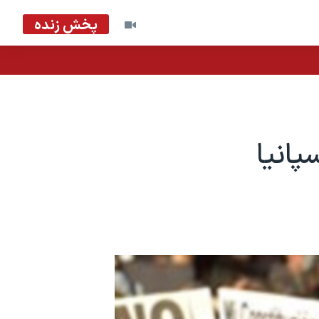
پخش زنده
پانیا