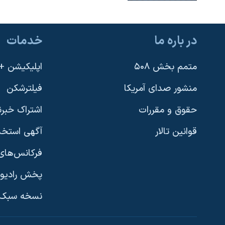
در باره ما
خدمات
متمم بخش ۵۰۸
اپلیکیشن +VOA
منشور صدای آمریکا
فیلترشکن
حقوق و مقررات
اشتراک خبرن
قوانین تالار
آگهی استخد
فرکانس‌های 
پخش رادیو
یادگیری زبان انگلیسی
نسخه سبک 
دنبال کنید