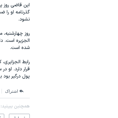
مستندها
فرهنگ و زندگی
این قاضی روز پن
حقوق شهروندی
انتخابات ریاست جمهوری آمریکا ۲۰۲۴
گذرنامه او را ض
نشود.
اقتصادی
حمله جمهوری اسلامی به اسرائیل
رمز مهسا
علم و فناوری
اسرائیل در جنگ
ورزش زنان در ایران
الجزیره است. د
شده است.
گالری عکس
اعتراضات زن، زندگی، آزادی
آرشیو پخش زنده
مجموعه مستندهای دادخواهی
رابط الجزایری، 
تریبونال مردمی آبان ۹۸
پول درگیر بود ب
دادگاه حمید نوری
چهل سال گروگان‌گیری
اشتراک
قانون شفافیت دارائی کادر رهبری ایران
اعتراضات مردمی آبان ۹۸
همچنبن ببینید:
اسرائیل در جنگ