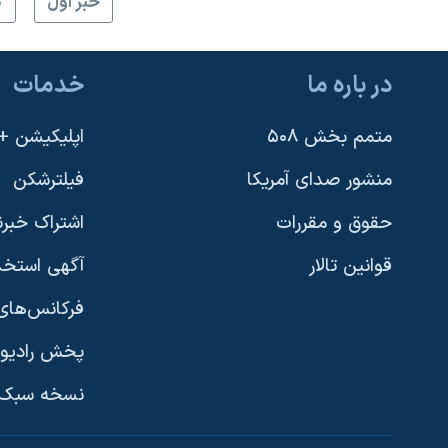
خبر اول
گ
نرگس محمدی برنده جایزه نوبل صلح
همایش محافظه‌کاران آمریکا «سی‌پک»
در باره ما
خدمات
صفحه‌های ویژه
سفر پرزیدنت ترامپ به چین
متمم بخش ۵۰۸
اپلیکیشن +VOA
منشور صدای آمریکا
فیلترشکن
حقوق و مقررات
اشتراک خبرن
قوانین تالار
آگهی استخد
فرکانس‌های 
پخش رادیو
یادگیری زبان انگلیسی
نسخه سبک 
دنبال کنید