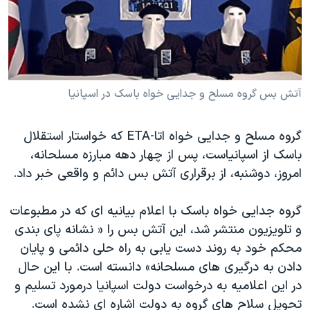
دنبال کنید
مستندها
فرهنگ و زندگی
حقوق شهروندی
انتخابات ریاست جمهوری آمریکا ۲۰۲۴
اقتصادی
حمله جمهوری اسلامی به اسرائیل
رمز مهسا
علم و فناوری
آتش بس گروه مسلح و جدایی خواه باسک در اسپانیا
زبانهای مختلف
اسرائیل در جنگ
ورزش زنان در ایران
گروه مسلح و جدایی خواه اتا-ETA که خواستار استقلال
گالری عکس
اعتراضات زن، زندگی، آزادی
باسک از اسپانیاست، پس از چهار دهه مبارزه مسلحانه،
آرشیو پخش زنده
مجموعه مستندهای دادخواهی
امروز، دوشنبه، از برقراری آتش بس دائم و واقعی خبر داد.
تریبونال مردمی آبان ۹۸
گروه جدایی خواه باسک با اعلام بیانیه ای که در مطبوعات
دادگاه حمید نوری
و تلویزیون منتشر شد، این آتش بس را « نشانه پای بندی
چهل سال گروگان‌گیری
محکم خود به روند دست یابی به راه حلی دائمی و پایان
قانون شفافیت دارائی کادر رهبری ایران
دادن به درگیری های مسلحانه» دانسته است. با این حال
در این اعلامیه به درخواست دولت اسپانیا درمورد تسلیم و
اعتراضات مردمی آبان ۹۸
تحویل سلاح های گروه به دولت اشاره ای نشده است.