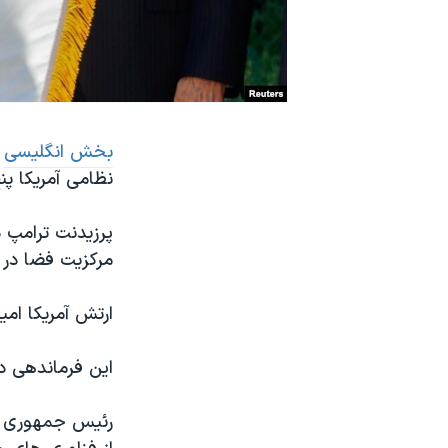
نرگس محمدی برنده جایزه نوبل صلح
همایش محافظه‌کاران آمریکا «سی‌پک»
صفحه‌های ویژه
سفر پرزیدنت ترامپ به چین
بخش انگلیسی
ص
نظامی آمریکا پن
پرزیدنت ترامپ 
مرکزیت فضا در ا
ارتش آمریکا امی
این فرماندهی د
رئیس جمهوری آم