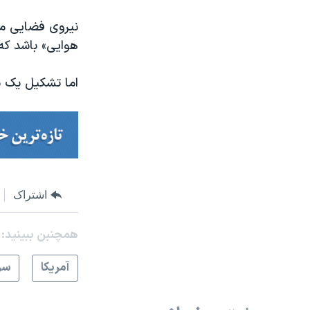
نیروی فضایی می
هوایی» باشد که
اما تشکیل یک ن
اشتراک
همچنبن ببینید:
آمريکا
سر