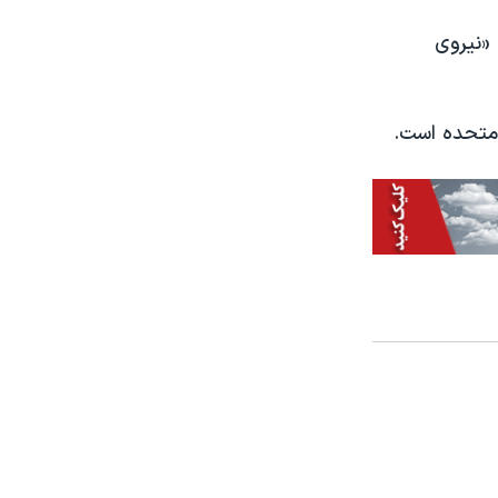
«نیروی
 متحده است.