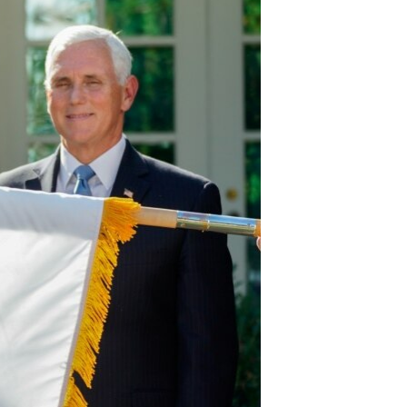
مستندها
فرهنگ و زندگی
حقوق شهروندی
انتخابات ریاست جمهوری آمریکا ۲۰۲۴
اقتصادی
حمله جمهوری اسلامی به اسرائیل
رمز مهسا
علم و فناوری
اسرائیل در جنگ
ورزش زنان در ایران
گالری عکس
اعتراضات زن، زندگی، آزادی
آرشیو پخش زنده
مجموعه مستندهای دادخواهی
تریبونال مردمی آبان ۹۸
دادگاه حمید نوری
چهل سال گروگان‌گیری
قانون شفافیت دارائی کادر رهبری ایران
اعتراضات مردمی آبان ۹۸
اسرائیل در جنگ