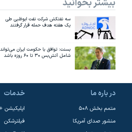
بیشتر بخوانید
سه نفتکش شرکت نفت ابوظبی طی
یک هفته هدف حمله قرار گرفتند
بسنت: توافق با حکومت ایران می‌تواند
شامل آتش‌بس ۳۰ تا ۶۰ روزه باشد
در باره ما
خدمات
متمم بخش ۵۰۸
اپلیکیشن +VOA
منشور صدای آمریکا
فیلترشکن