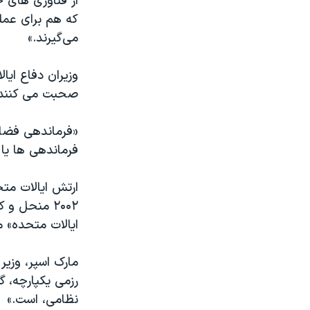
از فناوری های ج
که هم برای عمل
می‌گیرند.»
وزیران دفاع ای
صحبت می کنند.
«فرماندهی فضای
فرماندهی ها یا ح
ارتش ایالات مت
۲۰۰۲ منحل 
ایالات متحده» 
مارک اسپر، وزیر
رزمی یکپارچه، 
نظامی، است.»