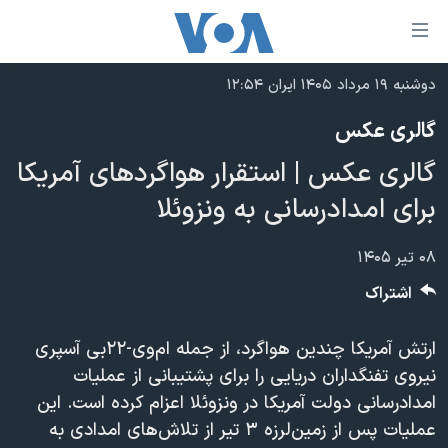
ینکهای
ابل
سترسی
دوشنبه ۱۹ مرداد ۱۴۰۵ ایران ۱۲:۵۴
خانه
هش
گالری عکس
نسخه سبک وب‌سایت
ه
گالری عکس | استقرار هواگردهای آمریکا
حتوای
موضوع ها
صلی
برای امدادرسانی به ونزوئلا
برنامه های تلویزیونی
ایران
هش
جدول برنامه ها
ه
آمریکا
۰۸ تیر ۱۴۰۵
فحه
صفحه‌های ویژه
جهان
اشتراک
صلی
فرکانس‌های صدای آمریکا
ورزشی
جام جهانی ۲۰۲۶
هش
ارتش آمریکا چندین هواگرد، از جمله ام‌وی-۲۲بی آسپری
پخش رادیویی
ه
گزیده‌ها
عملیات خشم حماسی
نیروی تفنگداران دریایی را برای پشتیبانی از عملیات
ستجو
۲۵۰سالگی آمریکا
ویژه برنامه‌ها
امدادرسانی دولت آمریکا در ونزوئلا اعزام کرده است. این
یادگیری زبان انگلیسی
عملیات پس از زمین‌لرزه ۳ تیر از تلاش‌های امدادی به
ویدیوها
بایگانی برنامه‌های تلویزیونی