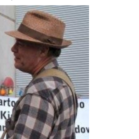
مستندها
فرهنگ و زندگی
حقوق شهروندی
انتخابات ریاست جمهوری آمریکا ۲۰۲۴
اقتصادی
حمله جمهوری اسلامی به اسرائیل
رمز مهسا
علم و فناوری
اسرائیل در جنگ
ورزش زنان در ایران
گالری عکس
اعتراضات زن، زندگی، آزادی
آرشیو پخش زنده
مجموعه مستندهای دادخواهی
تریبونال مردمی آبان ۹۸
دادگاه حمید نوری
چهل سال گروگان‌گیری
قانون شفافیت دارائی کادر رهبری ایران
اعتراضات مردمی آبان ۹۸
اسرائیل در جنگ