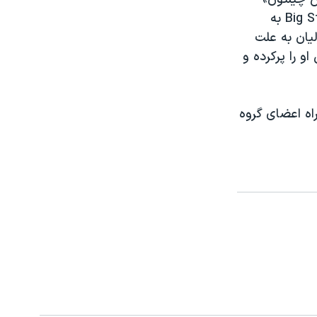
آهنگساز و ترانه سرای آمریکایی که قرار بود به همراه گروه خود«بیگ استار» Big Star به
، نیواورلیان به علت
 را پرکرده و
ران به همراه اعضای گروه