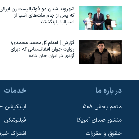
شهروند شدن دو فوتبالیست زن ایرانی
که پس از جام ملت‌های آسیا از
استرالیا بازنگشتند
گزارش | اعدام گل‌محمد محمدی؛
روایت جوان افغانستانی که «برای
آزادی در ایران جان داد»
در باره ما
خدمات
متمم بخش ۵۰۸
اپلیکیشن +VOA
منشور صدای آمریکا
فیلترشکن
حقوق و مقررات
اشتراک خبرن