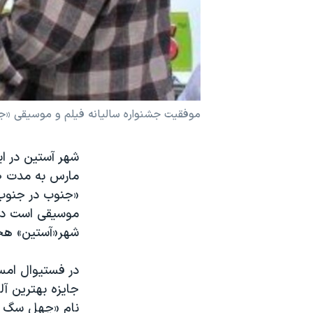
نرگس محمدی برنده جایزه نوبل صلح
همایش محافظه‌کاران آمریکا «سی‌پک»
صفحه‌های ویژه
سفر پرزیدنت ترامپ به چین
موفقیت جشنواره سالیانه فیلم و موسیقی «جن
شهر آستین در ا
«جنوب در جنوب 
موسیقی است درای
شهر«آستین» هجو
جایزه بهترین آل
نام «چهل سگ مثل