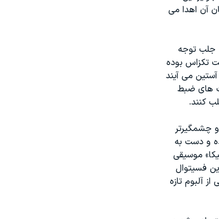
ن آن اهدا می
آغاز کرده و هدف آن جلب توجه
لت تکزاس بوده
آستین می آیند
کت های ضبط
ب کنند.
و چشمگیرتر
کشورجهان شرکت کرده و دست به
یکا» موسیقی
این فسیتوال
از آلبوم تازه