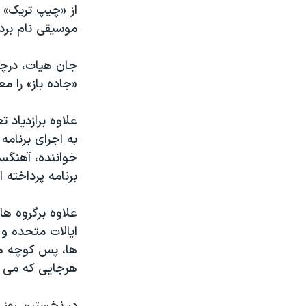
از «چیپ تریک» 
موسیقی نام برد.
جان هیات، درچن
«جاده باز» را مع
علاوه برازدیاد 
خواننده، آهنگسا
برنامه پرداخته ان
علاوه برگروه ها
ایالات متحده و
ها، پس کوچه ها
هرجایی که می تو
در نخستین روز