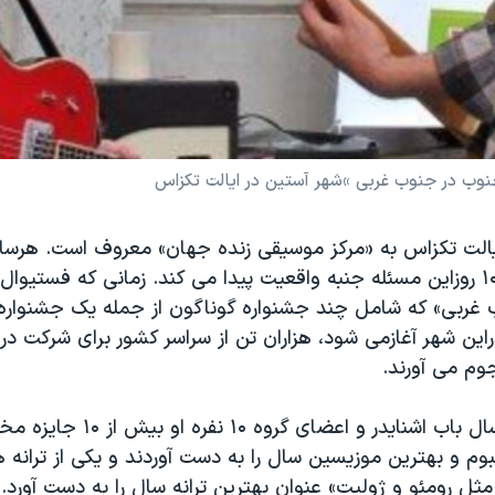
وب در جنوب غربی »شهر آستین در ایالت تکزاس
یالت تکزاس به «مرکز موسیقی زنده جهان» معروف است. هرسال
مارس به مدت ۱۰ روزاین مسئله جنبه واقعیت پیدا می کند. زمانی که فستیو
غربی» که شامل چند جشنواره گوناگون از جمله یک جشنواره 
ن شهر آغازمی شود، هزاران تن از سراسر کشور برای شرکت در 
م می آورند.
در فستیوال امسال باب اشنایدر و اعضای گ
بوم و بهترین موزیسین سال را به دست آوردند و یکی از ترانه ه
 رومئو و ژولیت» عنوان بهترین ترانه سال را به دست آورد. 