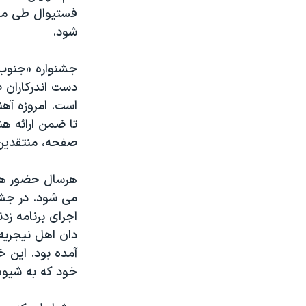
فستیوال طی مرا
شود.
دست اندرکاران 
است. امروزه آهن
تا ضمن ارائه ه
صفحه، منتقدین 
هرسال حضور هنر
اجرای برنامه ز
دان اهل نیجریه 
آمده بود. این خ
خود که به شیوه 