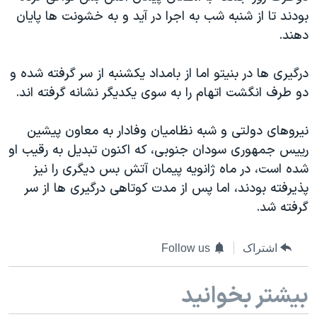
دنبال کنید
بودند تا از شنبه شب به اجرا در آید و به خشونت ها پایان
مستندها
فرهنگ و زندگی
دهند.
حقوق شهروندی
انتخابات ریاست جمهوری آمریکا ۲۰۲۴
اقتصادی
حمله جمهوری اسلامی به اسرائیل
درگیری ها در بنیتو اما از بامداد یکشنبه از سر گرفته شده و
دو طرف انگشت اتهام را به سوی یکدیگر نشانه گرفته اند.
رمز مهسا
علم و فناوری
زبانهای مختلف
اسرائیل در جنگ
ورزش زنان در ایران
نیروهای دولتی و شبه نظامیان وفادار به معاون پیشین
گالری عکس
اعتراضات زن، زندگی، آزادی
رییس جمهوری سودان جنوبی، که اکنون تبدیل به رقیب او
شده است، در ماه ژانویه پیمان آتش بس دیگری را نیز
آرشیو پخش زنده
مجموعه مستندهای دادخواهی
پذیرفته بودند، اما پس از مدت کوتاهی درگیری ها از سر
تریبونال مردمی آبان ۹۸
گرفته شد.
دادگاه حمید نوری
چهل سال گروگان‌گیری
اشتراک
Follow us
قانون شفافیت دارائی کادر رهبری ایران
بیشتر بخوانید
اعتراضات مردمی آبان ۹۸