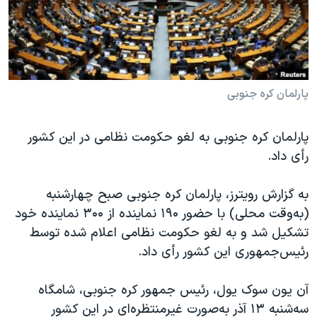
دنبال کنید
مستندها
فرهنگ و زندگی
حقوق شهروندی
انتخابات ریاست جمهوری آمریکا ۲۰۲۴
اقتصادی
حمله جمهوری اسلامی به اسرائیل
رمز مهسا
علم و فناوری
پارلمان کره جنوبی
زبانهای مختلف
اسرائیل در جنگ
ورزش زنان در ایران
پارلمان کره جنوبی به لغو حکومت نظامی در این کشور
گالری عکس
اعتراضات زن، زندگی، آزادی
رأی داد.
آرشیو پخش زنده
مجموعه مستندهای دادخواهی
به گزارش رویترز، پارلمان کره جنوبی صبح چهارشنبه
تریبونال مردمی آبان ۹۸
(به‌وقت محلی) با حضور ۱۹۰ نماینده از ۳۰۰ نماینده خود
دادگاه حمید نوری
تشکیل شد و به لغو حکومت نظامی اعلام شده توسط
چهل سال گروگان‌گیری
رئیس‌جمهوری این کشور رأی داد.
قانون شفافیت دارائی کادر رهبری ایران
آن یون سوک یول، رئیس جمهور کره جنوبی، شامگاه
اعتراضات مردمی آبان ۹۸
سه‌شنبه ۱۳ آذر به‌صورت غیرمنتظره‌ای در این کشور