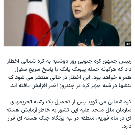
دنبال کنید
مستندها
فرهنگ و زندگی
حقوق شهروندی
انتخابات ریاست جمهوری آمریکا ۲۰۲۴
اقتصادی
حمله جمهوری اسلامی به اسرائیل
رمز مهسا
علم و فناوری
زبانهای مختلف
اسرائیل در جنگ
ورزش زنان در ایران
رییس جمهور کره جنوبی روز دوشنبه به کره شمالی اخطار
گالری عکس
اعتراضات زن، زندگی، آزادی
داد که هرگونه حمله پیونگ یانگ با پاسخ سریع سئول
آرشیو پخش زنده
مجموعه مستندهای دادخواهی
همراه خواهد بود. این اخطار در حالی منتشر می شود که
تریبونال مردمی آبان ۹۸
تنشها در شبه جزیر کره در چندروز اخیر افزایش یافته اند.
دادگاه حمید نوری
کره شمالی می گوید پس از تحمیل یک رشته تحریمهای
چهل سال گروگان‌گیری
سازمان ملل متحد علیه این کشور به خاطر آزمایش هسته
قانون شفافیت دارائی کادر رهبری ایران
ای در ماه فوریه، منطقه در لبه پرتگاه جنگ هسته ای قرار
دارد.
اعتراضات مردمی آبان ۹۸