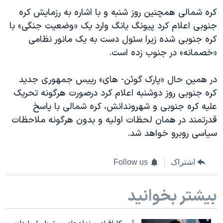
اسرائیل در جنگ
کره شمالی همچنین روز شنبه و با اشاره به رزمایش کره
نرگس محمدی برنده جایزه نوبل صلح
جنوبی اعلام کرد پیونگ یانگ وارد یک «وضعیت جنگی» با
کره جنوبی شده زیرا سئول دست به یک مانور نظامی
همایش محافظه‌کاران آمریکا «سی‌پک»
«خصمانه» در جنوب زده است.
صفحه‌های ویژه
سفر پرزیدنت ترامپ به چین
در همین حال «پارک گوئن- های» رییس جمهوری جدید
کره جنوبی روز دوشنبه اعلام کرد درصورت هرگونه تحریک
علیه کره جنوبی و شهروندانش، کره شمالی با پاسخ
قدرتمند در همان لحظات اولیه و بدون هرگونه ملاحظات
سیاسی روبرو خواهد شد.
اشتراک
Follow us
بیشتر بخوانید